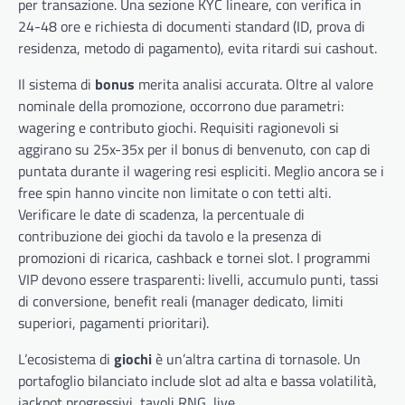
per transazione. Una sezione KYC lineare, con verifica in
24-48 ore e richiesta di documenti standard (ID, prova di
residenza, metodo di pagamento), evita ritardi sui cashout.
Il sistema di
bonus
merita analisi accurata. Oltre al valore
nominale della promozione, occorrono due parametri:
wagering e contributo giochi. Requisiti ragionevoli si
aggirano su 25x-35x per il bonus di benvenuto, con cap di
puntata durante il wagering resi espliciti. Meglio ancora se i
free spin hanno vincite non limitate o con tetti alti.
Verificare le date di scadenza, la percentuale di
contribuzione dei giochi da tavolo e la presenza di
promozioni di ricarica, cashback e tornei slot. I programmi
VIP devono essere trasparenti: livelli, accumulo punti, tassi
di conversione, benefit reali (manager dedicato, limiti
superiori, pagamenti prioritari).
L’ecosistema di
giochi
è un’altra cartina di tornasole. Un
portafoglio bilanciato include slot ad alta e bassa volatilità,
jackpot progressivi, tavoli RNG, live