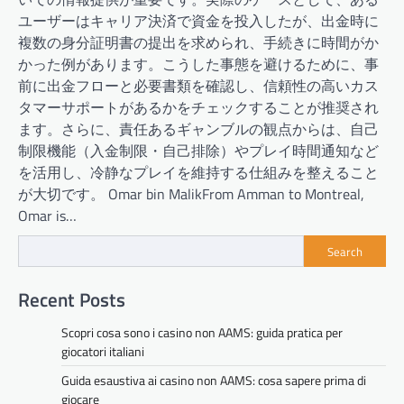
ユーザーはキャリア決済で資金を投入したが、出金時に
複数の身分証明書の提出を求められ、手続きに時間がか
かった例があります。こうした事態を避けるために、事
前に出金フローと必要書類を確認し、信頼性の高いカス
タマーサポートがあるかをチェックすることが推奨され
ます。さらに、責任あるギャンブルの観点からは、自己
制限機能（入金制限・自己排除）やプレイ時間通知など
を活用し、冷静なプレイを維持する仕組みを整えること
が大切です。 Omar bin MalikFrom Amman to Montreal,
Omar is…
Search
Recent Posts
Scopri cosa sono i casino non AAMS: guida pratica per
giocatori italiani
Guida esaustiva ai casino non AAMS: cosa sapere prima di
giocare