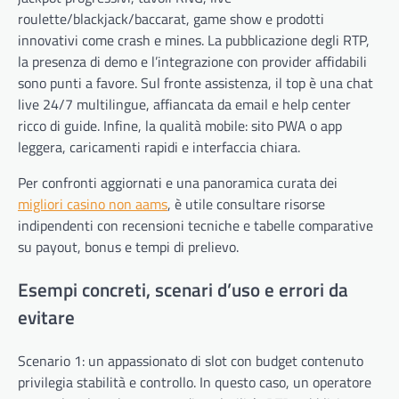
roulette/blackjack/baccarat, game show e prodotti
innovativi come crash e mines. La pubblicazione degli RTP,
la presenza di demo e l’integrazione con provider affidabili
sono punti a favore. Sul fronte assistenza, il top è una chat
live 24/7 multilingue, affiancata da email e help center
ricco di guide. Infine, la qualità mobile: sito PWA o app
leggera, caricamenti rapidi e interfaccia chiara.
Per confronti aggiornati e una panoramica curata dei
migliori casino non aams
, è utile consultare risorse
indipendenti con recensioni tecniche e tabelle comparative
su payout, bonus e tempi di prelievo.
Esempi concreti, scenari d’uso e errori da
evitare
Scenario 1: un appassionato di slot con budget contenuto
privilegia stabilità e controllo. In questo caso, un operatore