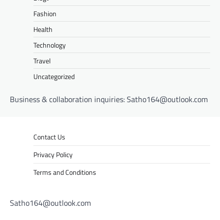
Fashion
Health
Technology
Travel
Uncategorized
Business & collaboration inquiries:
Satho164@outlook.com
Contact Us
Privacy Policy
Terms and Conditions
Satho164@outlook.com