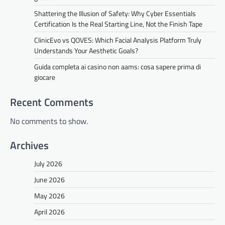
Shattering the Illusion of Safety: Why Cyber Essentials
Certification Is the Real Starting Line, Not the Finish Tape
ClinicEvo vs QOVES: Which Facial Analysis Platform Truly
Understands Your Aesthetic Goals?
Guida completa ai casino non aams: cosa sapere prima di
giocare
Recent Comments
No comments to show.
Archives
July 2026
June 2026
May 2026
April 2026