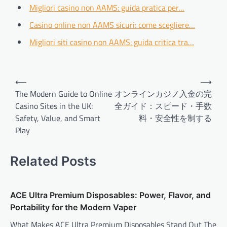
Migliori casino non AAMS: guida pratica per…
Casino online non AAMS sicuri: come scegliere…
Migliori siti casino non AAMS: guida critica tra…
Post
⟵
⟶
navigation
The Modern Guide to Online
オンラインカジノ入金の完
Casino Sites in the UK:
全ガイド：スピード・手数
Safety, Value, and Smart
料・安全性を制する
Play
Related Posts
ACE Ultra Premium Disposables: Power, Flavor, and
Portability for the Modern Vaper
What Makes ACE Ultra Premium Disposables Stand Out The