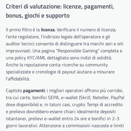
Criteri di valutazione: licenze, pagamenti,
bonus, giochi e supporto
Il primo filtro è la
licenza
. Verificare il numero di licenza,
l’ente regolatore, l’indirizzo legale dell’operatore e gli
auditor tecnici consente di distinguere tra marchi seri e siti
improvvisati. Una pagina “Responsible Gaming” completa e
una policy KYC/AML dettagliata sono indizi di solidità.
Anche la reputazione conta: ricerche su community
specializzate e cronologie di payout aiutano a misurare
l’affidabilità.
Capitolo
pagamenti
: i migliori operatori offrono più corridoi,
tra cui carte, bonifici SEPA, e-wallet (Skrill, Neteller, PayPal
dove disponibile) e, in taluni casi, crypto. Tempi di accredito
e prelievo dovrebbero essere chiari: idealmente depositi
istantanei, prelievi e-wallet entro 24 ore e bonifici in 2-3
giorni lavorativi. Attenzione a commissioni nascoste e limiti