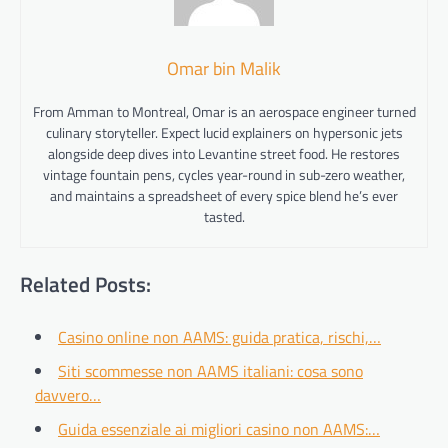
Omar bin Malik
From Amman to Montreal, Omar is an aerospace engineer turned
culinary storyteller. Expect lucid explainers on hypersonic jets
alongside deep dives into Levantine street food. He restores
vintage fountain pens, cycles year-round in sub-zero weather,
and maintains a spreadsheet of every spice blend he’s ever
tasted.
Related Posts:
Casino online non AAMS: guida pratica, rischi,…
Siti scommesse non AAMS italiani: cosa sono
davvero…
Guida essenziale ai migliori casino non AAMS:…