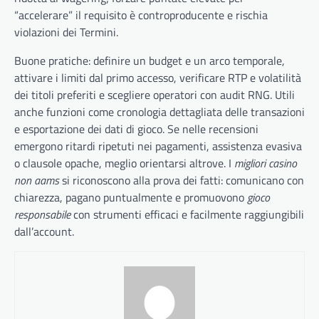
“accelerare” il requisito è controproducente e rischia
violazioni dei Termini.
Buone pratiche: definire un budget e un arco temporale,
attivare i limiti dal primo accesso, verificare RTP e volatilità
dei titoli preferiti e scegliere operatori con audit RNG. Utili
anche funzioni come cronologia dettagliata delle transazioni
e esportazione dei dati di gioco. Se nelle recensioni
emergono ritardi ripetuti nei pagamenti, assistenza evasiva
o clausole opache, meglio orientarsi altrove. I
migliori casino
non aams
si riconoscono alla prova dei fatti: comunicano con
chiarezza, pagano puntualmente e promuovono
gioco
responsabile
con strumenti efficaci e facilmente raggiungibili
dall’account.