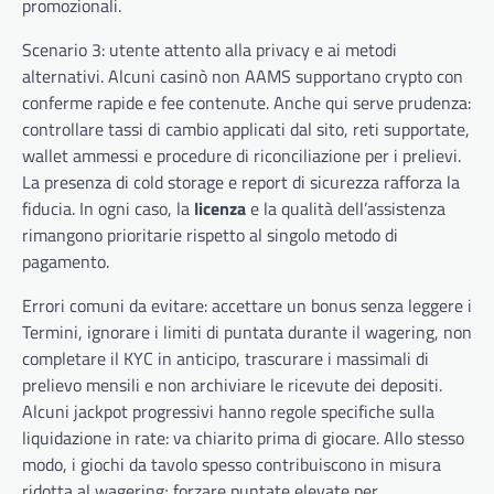
promozionali.
Scenario 3: utente attento alla privacy e ai metodi
alternativi. Alcuni casinò non AAMS supportano crypto con
conferme rapide e fee contenute. Anche qui serve prudenza:
controllare tassi di cambio applicati dal sito, reti supportate,
wallet ammessi e procedure di riconciliazione per i prelievi.
La presenza di cold storage e report di sicurezza rafforza la
fiducia. In ogni caso, la
licenza
e la qualità dell’assistenza
rimangono prioritarie rispetto al singolo metodo di
pagamento.
Errori comuni da evitare: accettare un bonus senza leggere i
Termini, ignorare i limiti di puntata durante il wagering, non
completare il KYC in anticipo, trascurare i massimali di
prelievo mensili e non archiviare le ricevute dei depositi.
Alcuni jackpot progressivi hanno regole specifiche sulla
liquidazione in rate: va chiarito prima di giocare. Allo stesso
modo, i giochi da tavolo spesso contribuiscono in misura
ridotta al wagering; forzare puntate elevate per