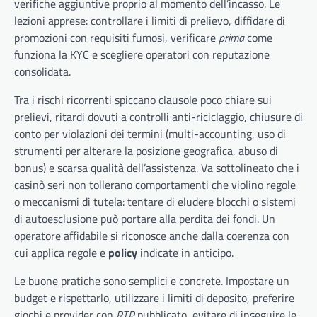
verifiche aggiuntive proprio al momento dell’incasso. Le
lezioni apprese: controllare i limiti di prelievo, diffidare di
promozioni con requisiti fumosi, verificare
prima
come
funziona la KYC e scegliere operatori con reputazione
consolidata.
Tra i rischi ricorrenti spiccano clausole poco chiare sui
prelievi, ritardi dovuti a controlli anti-riciclaggio, chiusure di
conto per violazioni dei termini (multi-accounting, uso di
strumenti per alterare la posizione geografica, abuso di
bonus) e scarsa qualità dell’assistenza. Va sottolineato che i
casinò seri non tollerano comportamenti che violino regole
o meccanismi di tutela: tentare di eludere blocchi o sistemi
di autoesclusione può portare alla perdita dei fondi. Un
operatore affidabile si riconosce anche dalla coerenza con
cui applica regole e
policy
indicate in anticipo.
Le buone pratiche sono semplici e concrete. Impostare un
budget e rispettarlo, utilizzare i limiti di deposito, preferire
giochi e provider con
RTP
pubblicato, evitare di inseguire le