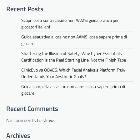
Recent Posts
Scopri cosa sono i casino non AAMS: guida pratica per
giocatori italiani
Guida esaustiva ai casino non AAMS: cosa sapere prima di
giocare
Shattering the Illusion of Safety: Why Cyber Essentials
Certification Is the Real Starting Line, Not the Finish Tape
ClinicEvo vs QOVES: Which Facial Analysis Platform Truly
Understands Your Aesthetic Goals?
Guida completa ai casino non aams: cosa sapere prima di
giocare
Recent Comments
No comments to show.
Archives