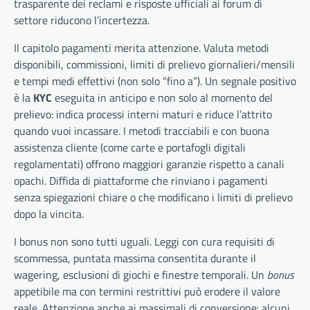
trasparente dei reclami e risposte ufficiali ai forum di
settore riducono l’incertezza.
Il capitolo pagamenti merita attenzione. Valuta metodi
disponibili, commissioni, limiti di prelievo giornalieri/mensili
e tempi medi effettivi (non solo “fino a”). Un segnale positivo
è la
KYC
eseguita in anticipo e non solo al momento del
prelievo: indica processi interni maturi e riduce l’attrito
quando vuoi incassare. I metodi tracciabili e con buona
assistenza cliente (come carte e portafogli digitali
regolamentati) offrono maggiori garanzie rispetto a canali
opachi. Diffida di piattaforme che rinviano i pagamenti
senza spiegazioni chiare o che modificano i limiti di prelievo
dopo la vincita.
I bonus non sono tutti uguali. Leggi con cura requisiti di
scommessa, puntata massima consentita durante il
wagering, esclusioni di giochi e finestre temporali. Un
bonus
appetibile ma con termini restrittivi può erodere il valore
reale. Attenzione anche ai massimali di conversione: alcuni