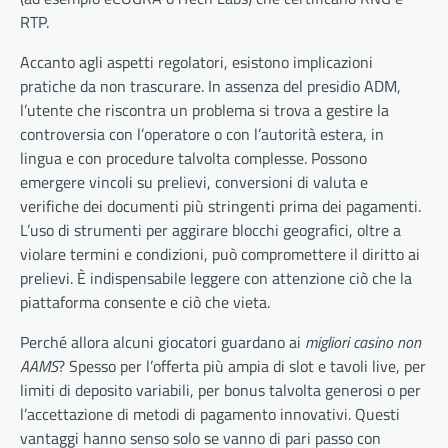
RTP.
Accanto agli aspetti regolatori, esistono implicazioni
pratiche da non trascurare. In assenza del presidio ADM,
l’utente che riscontra un problema si trova a gestire la
controversia con l’operatore o con l’autorità estera, in
lingua e con procedure talvolta complesse. Possono
emergere vincoli su prelievi, conversioni di valuta e
verifiche dei documenti più stringenti prima dei pagamenti.
L’uso di strumenti per aggirare blocchi geografici, oltre a
violare termini e condizioni, può compromettere il diritto ai
prelievi. È indispensabile leggere con attenzione ciò che la
piattaforma consente e ciò che vieta.
Perché allora alcuni giocatori guardano ai
migliori casino non
AAMS
? Spesso per l’offerta più ampia di slot e tavoli live, per
limiti di deposito variabili, per bonus talvolta generosi o per
l’accettazione di metodi di pagamento innovativi. Questi
vantaggi hanno senso solo se vanno di pari passo con