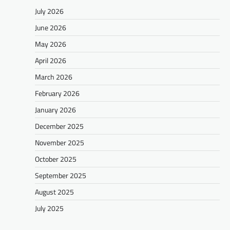
July 2026
June 2026
May 2026
April 2026
March 2026
February 2026
January 2026
December 2025
November 2025
October 2025
September 2025
August 2025
July 2025