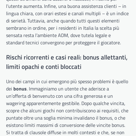
l’utente aumenta. Infine, una buona assistenza clienti – in
lingua chiara, con orari estesi e canali multipli – è un indice
di serietà. Tuttavia, anche quando tutti questi elementi
sembrano in ordine, per i residenti in Italia la scelta più
sensata resta l’ambiente ADM, dove tutela legale e
standard tecnici convergono per proteggere il giocatore.
Rischi ricorrenti e casi reali: bonus allettanti,
limiti opachi e conti bloccati
Uno dei campi in cui emergono più spesso problemi è quello
dei
bonus
. Immaginiamo un utente che aderisce a
un’offerta di benvenuto con una cifra generosa e un
wagering apparentemente gestibile. Dopo qualche vincita,
scopre che alcuni giochi non contribuiscono ai requisiti, che
puntate oltre una soglia minima invalidano il bonus, o che
esistono limiti massimi di conversione delle vincite bonus.
Si tratta di clausole diffuse in molti contesti e che, se non