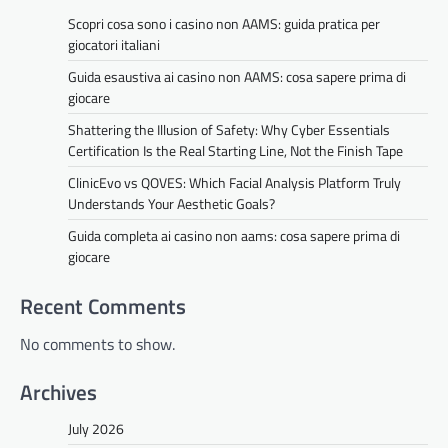
Scopri cosa sono i casino non AAMS: guida pratica per
giocatori italiani
Guida esaustiva ai casino non AAMS: cosa sapere prima di
giocare
Shattering the Illusion of Safety: Why Cyber Essentials
Certification Is the Real Starting Line, Not the Finish Tape
ClinicEvo vs QOVES: Which Facial Analysis Platform Truly
Understands Your Aesthetic Goals?
Guida completa ai casino non aams: cosa sapere prima di
giocare
Recent Comments
No comments to show.
Archives
July 2026