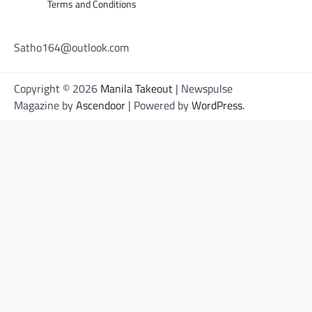
Terms and Conditions
Satho164@outlook.com
Copyright © 2026
Manila Takeout
| Newspulse
Magazine by
Ascendoor
| Powered by
WordPress
.