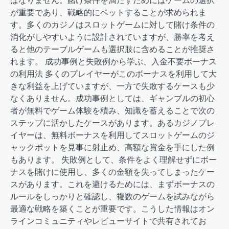
ばなりません。賭け条件を満たすためにはゲームの選択
が重要であり、戦略的にベットすることが求められま
す。多くのカジノはスロットゲームに対して賭け条件の
消化がしやすいように設計されていますが、勝率を考え
ると他のテーブルゲームも選択肢に含めることが推奨さ
れます。 成功事例と失敗例から学ぶ、入金不要ボーナス
の利用法 多くのプレイヤーがこのボーナスを利用して大
きな利益を上げていますが、一方で失敗するケースも少
なくありません。成功事例としては、ギャンブルの初心
者が無料でゲーム体験を積み、知識を蓄えることで次の
ステップに活かしたケースがあります。あるカジノプレ
イヤーは、無料ボーナスを利用してスロットゲームのジ
ャックポットを見事に射止め、高額な賞金を手にした例
もあります。 失敗例として、条件をよく理解せずにボー
ナスを賭けに使用し、多くの金額を失ってしまったケー
スがあります。これを避けるためには、まずボーナスの
ルールをしっかりと確認し、複数のゲームを試みながら
最適な戦略を築くことが重要です。こうした情報はオン
ラインコミュニティやレビューサイトで共有されてお