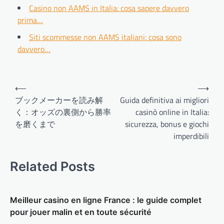
Casino non AAMS in Italia: cosa sapere davvero
prima…
Siti scommesse non AAMS italiani: cosa sono
davvero…
Post
⟵
⟶
navigation
ブックメーカーを読み解
Guida definitiva ai migliori
く：オッズの裏側から勝率
casinò online in Italia:
を磨くまで
sicurezza, bonus e giochi
imperdibili
Related Posts
Meilleur casino en ligne France : le guide complet
pour jouer malin et en toute sécurité