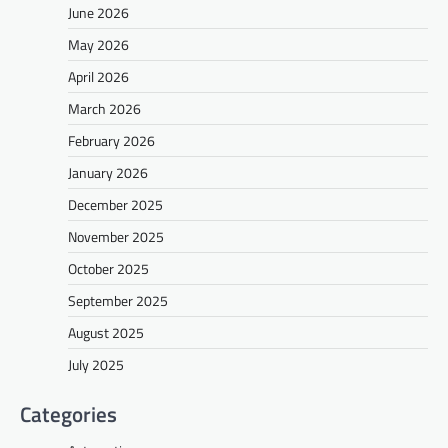
June 2026
May 2026
April 2026
March 2026
February 2026
January 2026
December 2025
November 2025
October 2025
September 2025
August 2025
July 2025
Categories