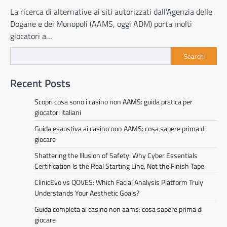
La ricerca di alternative ai siti autorizzati dall’Agenzia delle
Dogane e dei Monopoli (AAMS, oggi ADM) porta molti
giocatori a…
Search
Recent Posts
Scopri cosa sono i casino non AAMS: guida pratica per
giocatori italiani
Guida esaustiva ai casino non AAMS: cosa sapere prima di
giocare
Shattering the Illusion of Safety: Why Cyber Essentials
Certification Is the Real Starting Line, Not the Finish Tape
ClinicEvo vs QOVES: Which Facial Analysis Platform Truly
Understands Your Aesthetic Goals?
Guida completa ai casino non aams: cosa sapere prima di
giocare