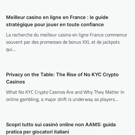
Meilleur casino en ligne en France : le guide
stratégique pour jouer en toute confiance
La recherche du meilleur casino en ligne France commence
souvent par des promesses de bonus XXL et de jackpots
qui…
Privacy on the Table: The Rise of No KYC Crypto
Casinos
What No KYC Crypto Casinos Are and Why They Matter In
online gambling, a major shift is underway as players…
Scopri tutto sui casinò online non AAMS: guida
pratica per giocatori italiani