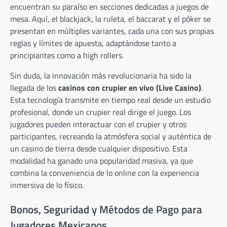
encuentran su paraíso en secciones dedicadas a juegos de
mesa. Aquí, el blackjack, la ruleta, el baccarat y el póker se
presentan en múltiples variantes, cada una con sus propias
reglas y límites de apuesta, adaptándose tanto a
principiantes como a high rollers.
Sin duda, la innovación más revolucionaria ha sido la
llegada de los
casinos con crupier en vivo (Live Casino)
.
Esta tecnología transmite en tiempo real desde un estudio
profesional, donde un crupier real dirige el juego. Los
jugadores pueden interactuar con el crupier y otros
participantes, recreando la atmósfera social y auténtica de
un casino de tierra desde cualquier dispositivo. Esta
modalidad ha ganado una popularidad masiva, ya que
combina la conveniencia de lo online con la experiencia
inmersiva de lo físico.
Bonos, Seguridad y Métodos de Pago para
Jugadores Mexicanos