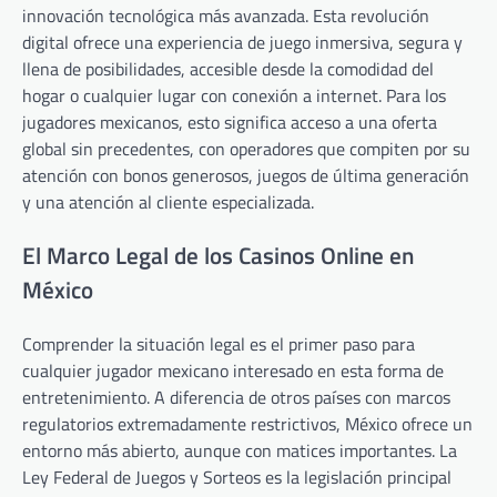
innovación tecnológica más avanzada. Esta revolución
digital ofrece una experiencia de juego inmersiva, segura y
llena de posibilidades, accesible desde la comodidad del
hogar o cualquier lugar con conexión a internet. Para los
jugadores mexicanos, esto significa acceso a una oferta
global sin precedentes, con operadores que compiten por su
atención con bonos generosos, juegos de última generación
y una atención al cliente especializada.
El Marco Legal de los Casinos Online en
México
Comprender la situación legal es el primer paso para
cualquier jugador mexicano interesado en esta forma de
entretenimiento. A diferencia de otros países con marcos
regulatorios extremadamente restrictivos, México ofrece un
entorno más abierto, aunque con matices importantes. La
Ley Federal de Juegos y Sorteos es la legislación principal