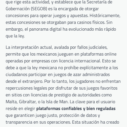
que rige esta actividad, y establece que la Secretaría de
Gobernación (SEGOB) es la encargada de otorgar
concesiones para operar juegos y apuestas. Históricamente,
estas concesiones se otorgaban para casinos físicos. Sin
embargo, el panorama digital ha evolucionado más rápido
que la ley.
La interpretación actual, avalada por fallos judiciales,
permite que los mexicanos jueguen en plataformas online
operadas por empresas con licencia internacional. Esto se
debe a que la ley mexicana no prohíbe explícitamente a los
ciudadanos participar en juegos de azar administrados
desde el extranjero. Por lo tanto, los jugadores no enfrentan
repercusiones legales por disfrutar de sus juegos favoritos
en sitios con licencias de prestigio de autoridades como
Malta, Gibraltar, o la Isla de Man. La clave para el usuario
reside en elegir
plataformas confiables y bien reguladas
que garanticen juego justo, protección de datos y
transparencia en sus operaciones. Esta situación ha creado