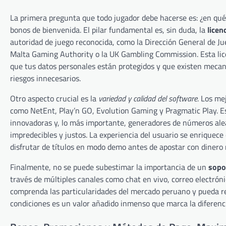
La primera pregunta que todo jugador debe hacerse es: ¿en qué 
bonos de bienvenida. El pilar fundamental es, sin duda, la
licen
autoridad de juego reconocida, como la Dirección General de Jue
Malta Gaming Authority o la UK Gambling Commission. Esta lice
que tus datos personales están protegidos y que existen mecani
riesgos innecesarios.
Otro aspecto crucial es la
variedad y calidad del software
. Los me
como NetEnt, Play’n GO, Evolution Gaming y Pragmatic Play. Es
innovadoras y, lo más importante, generadores de números ale
impredecibles y justos. La experiencia del usuario se enriquece c
disfrutar de títulos en modo demo antes de apostar con dinero r
Finalmente, no se puede subestimar la importancia de un
sopor
través de múltiples canales como chat en vivo, correo electrón
comprenda las particularidades del mercado peruano y pueda r
condiciones es un valor añadido inmenso que marca la diferenc