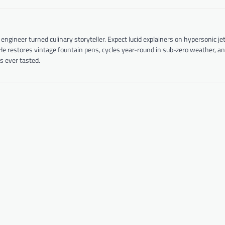
ineer turned culinary storyteller. Expect lucid explainers on hypersonic je
 He restores vintage fountain pens, cycles year-round in sub-zero weather, a
s ever tasted.