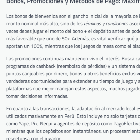
Bonos, Promociones y Métodos de Pago: Maxim
Los bonos de bienvenida son el gancho inicial de la mayoría de l
monto nominal más alto, sino de los
términos y condiciones
asoci
veces debes jugar el monto del bono + el depósito antes de pod
más favorable que uno de 50x. Además, es vital verificar qué 
aportan un 100%, mientras que los juegos de mesa como el blac
Las promociones continuas mantienen vivo el interés. Busca c
programas de cashback (reembolso de pérdidas) y un sistema d
puntos canjeables por dinero, bonos u otros beneficios exclusi
verdaderas oportunidades para extender su tiempo de juego y a
plataformas que mejor manejan estos aspectos, muchos jugado
tomar decisiones informadas.
En cuanto a las transacciones, la adaptación al mercado local 
utilizados masivamente en Perú. Esto incluye no solo tarjetas d
como Yape, Pix, Nequi y agentes de depósito como PagoEfectivo y
mientras que los depósitos son instantáneos, un procesamiento
respetuosa con el jugador.