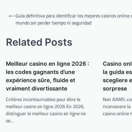
Post
⟵
Guía definitiva para identificar los mejores casinos online 
navigation
mundo sin perder tiempo ni seguridad
Related Posts
Meilleur casino en ligne 2026 :
Casino onl
les codes gagnants d’une
la guida e
expérience sûre, fluide et
scegliere 
vraiment divertissante
sorprese
Critères incontournables pour élire le
Non AAMS: cos
meilleur casino en ligne 2026 En 2026,
riconoscere la
distinguer le meilleur casino en ligne ne
casino online
se…