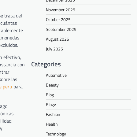
November 2025
e trata del
October 2025
a cuántas
September 2025
erablemente
agamonedas
August 2025
xcluidos.
July 2025
 efectivo,
Categories
nstancia con
ntrar
Automotive
sobre las
Beauty
e peru
para
Blog
Blogv
pago
rónicas
Fashion
ilidad;
Health
 y
Technology