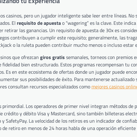
izando tu Experiencia
os casinos, pero un jugador inteligente sabe leer entre líneas. No s
ados. El
requisito de apuesta
o “wagering” es la clave. Este indic
er retirar las ganancias. Un requisito de apuesta de 30x es consid
juegos contribuyen a cumplir este requisito; generalmente, las tr
kjack o la ruleta pueden contribuir mucho menos o incluso estar e
asinos que ofrezcan
giros gratis
semanales, torneos con premios en
e fidelidad bien estructurado. Estos programas recompensan tu co
vos. Es en este ecosistema de ofertas donde un jugador puede enco
umentar sus posibilidades de éxito. Para mantenerse actualizado 
res consultan recursos especializados como
mejores casinos onlin
es primordial. Los operadores de primer nivel integran métodos de 
e crédito y débito Visa y Mastercard, sino también billeteras elect
 SafetyPay. La velocidad de los retiros es un indicador de confiab
 de retiro en menos de 24 horas habla de una operación eficiente