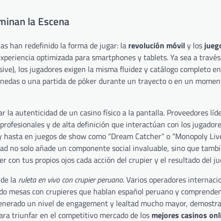
ominan la Escena
as han redefinido la forma de jugar: la
revolución móvil
y los
jueg
xperiencia optimizada para smartphones y tablets. Ya sea a travé
ive), los jugadores exigen la misma fluidez y catálogo completo en
onedas o una partida de póker durante un trayecto o en un momen
ar la autenticidad de un casino físico a la pantalla. Proveedores lí
rofesionales y de alta definición que interactúan con los jugador
t y hasta en juegos de show como “Dream Catcher” o “Monopoly Live
dad no solo añade un componente social invaluable, sino que tambi
r con tus propios ojos cada acción del crupier y el resultado del ju
 de la
ruleta en vivo con crupier peruano
. Varios operadores internacio
orado mesas con crupieres que hablan español peruano y comprenden
generado un nivel de engagement y lealtad mucho mayor, demostra
para triunfar en el competitivo mercado de los
mejores casinos onl