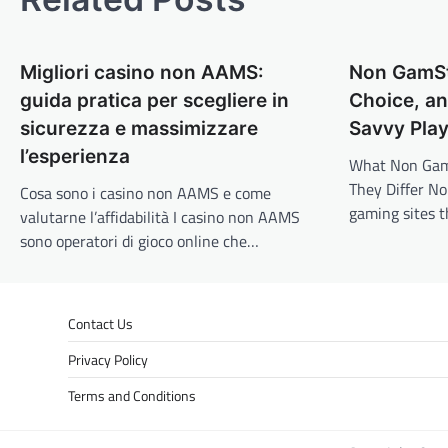
Migliori casino non AAMS:
Non GamSto
guida pratica per scegliere in
Choice, an
sicurezza e massimizzare
Savvy Pla
l’esperienza
What Non Gam
They Differ N
Cosa sono i casino non AAMS e come
gaming sites 
valutarne l’affidabilità I casino non AAMS
sono operatori di gioco online che…
Contact Us
Privacy Policy
Terms and Conditions