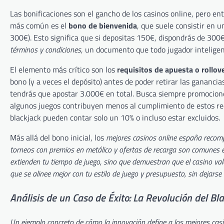
Las bonificaciones son el gancho de los casinos online, pero e
más común es el
bono de bienvenida
, que suele consistir en 
300€). Esto significa que si depositas 150€, dispondrás de 300€
términos y condiciones
, un documento que todo jugador inteligen
El elemento más crítico son los
requisitos de apuesta o rollov
bono (y a veces el depósito) antes de poder retirar las gananci
tendrás que apostar 3.000€ en total. Busca siempre promocione
algunos juegos contribuyen menos al cumplimiento de estos requ
blackjack pueden contar solo un 10% o incluso estar excluidos.
Más allá del bono inicial, los
mejores casinos online españa recompe
torneos con premios en metálico y ofertas de recarga son comunes
extienden tu tiempo de juego, sino que demuestran que el casino val
que se alinee mejor con tu estilo de juego y presupuesto, sin dejarse
Análisis de un Caso de Éxito: La Revolución del Bl
Un ejemplo concreto de cómo la innovación define a los mejores cas