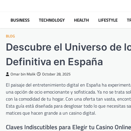
Skip
to
content
BUSINESS
TECHNOLOGY
HEALTH
LIFESTYLE
T
BLOG
Descubre el Universo de lo
Definitiva en España
Omar bin Malik
October 28, 2025
El paisaje del entretenimiento digital en España ha experiment
una opción de ocio emocionante y sofisticada. Ya no se trata s
con la comodidad de tu hogar. Con una oferta tan vasta, encont
Esta guía está diseñada para desglosar todo lo que necesitas sa
matices que hacen grande a un casino digital.
Claves Indiscutibles para Elegir tu Casino Online