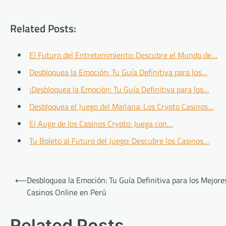
Related Posts:
El Futuro del Entretenimiento: Descubre el Mundo de…
Desbloquea la Emoción: Tu Guía Definitiva para los…
¡Desbloquea la Emoción: Tu Guía Definitiva para los…
Desbloquea el Juego del Mañana: Los Crypto Casinos…
El Auge de los Casinos Crypto: Juega con…
Tu Boleto al Futuro del Juego: Descubre los Casinos…
Post
⟵
Desbloquea la Emoción: Tu Guía Definitiva para los Mejore
navigation
Casinos Online en Perú
Related Posts