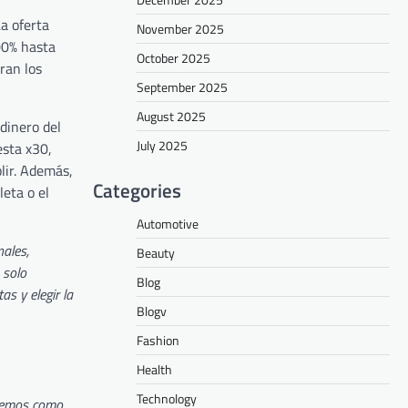
a oferta
November 2025
100% hasta
October 2025
ran los
September 2025
August 2025
dinero del
July 2025
esta x30,
lir. Además,
Categories
eta o el
Automotive
nales,
Beauty
 solo
Blog
s y elegir la
Blogv
Fashion
Health
Technology
omemos como