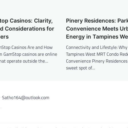
p Casinos: Clarity,
Pinery Residences: Par
d Considerations for
Convenience Meets Ur
yers
Energy in Tampines We
Stop Casinos Are and How
Connectivity and Lifestyle: Why
on GamStop casinos are online
Tampines West MRT Condo Rede
that operate outside the…
Convenience Pinery Residences s
sweet spot of…
Satho164@outlook.com