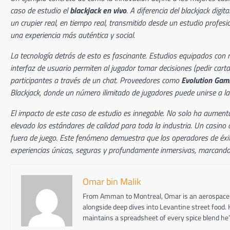
caso de estudio el
blackjack en vivo
. A diferencia del blackjack dig
un crupier real, en tiempo real, transmitido desde un estudio profe
una experiencia más auténtica y social.
La tecnología detrás de esto es fascinante. Estudios equipados con m
interfaz de usuario permiten al jugador tomar decisiones (pedir carta,
participantes a través de un chat. Proveedores como
Evolution Gam
Blackjack
, donde un número ilimitado de jugadores puede unirse a l
El impacto de este caso de estudio es innegable. No solo ha aumenta
elevado los estándares de calidad para toda la industria. Un casino 
fuera de juego. Este fenómeno demuestra que los operadores de éxit
experiencias únicas, seguras y profundamente inmersivas, marcando 
Omar bin Malik
From Amman to Montreal, Omar is an aerospace eng
alongside deep dives into Levantine street food.
maintains a spreadsheet of every spice blend he’