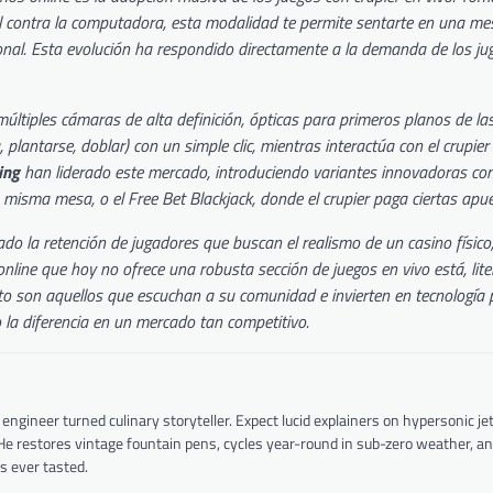
ital contra la computadora, esta modalidad te permite sentarte en una me
sional. Esta evolución ha respondido directamente a la demanda de los j
últiples cámaras de alta definición, ópticas para primeros planos de las
 plantarse, doblar) con un simple clic, mientras interactúa con el crupier
ing
han liderado este mercado, introduciendo variantes innovadoras co
a misma mesa, o el
Free Bet Blackjack
, donde el crupier paga ciertas apue
do la retención de jugadores que buscan el realismo de un casino físico
online que hoy no ofrece una robusta sección de juegos en vivo está, lit
o son aquellos que escuchan a su comunidad e invierten en tecnología 
la diferencia en un mercado tan competitivo.
ineer turned culinary storyteller. Expect lucid explainers on hypersonic je
 He restores vintage fountain pens, cycles year-round in sub-zero weather, a
s ever tasted.