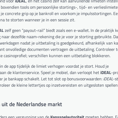
fond voor
iDEAL
, en het casino zelf kan aanvullende limieten instel
ovendien tools om persoonlijke stortings-, tijd- en verlieslimiete
 je concrete grip op je bankroll en voorkom je impulsstortingen. Een
a te storten wanneer je in een sessie zit.
AL
zelf geen “payout-rail” biedt zoals een e-wallet. In de praktijk k
 naar dezelfde naam-rekening die je voor je storting gebruikte. Da
werkdagen nadat je uitbetaling is goedgekeurd, afhankelijk van k
want onvolledige documenten vertragen de uitbetaling. Controleer t
 casinoprofiel; verschillen kunnen een uitbetaling blokkeren.
in de app tijdelijk de limiet verhogen voordat je stort. Houd je
 aan de klantenservice. Speel je mobiel, dan verloopt het
iDEAL
-pr
ar je bankapp schakelt. Let tot slot op bonusvoorwaarden:
iDEAL
-s
oleer de kleine lettertjes op inzetvereisten en uitgesloten spelle
n uit de Nederlandse markt
eders een vergunning van de
Kansspelautoriteit
moeten hebben. Ee