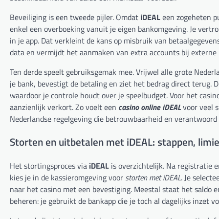
Beveiliging is een tweede pijler. Omdat
iDEAL
een zogeheten pus
enkel een overboeking vanuit je eigen bankomgeving. Je vertrou
in je app. Dat verkleint de kans op misbruik van betaalgegeven
data en vermijdt het aanmaken van extra accounts bij externe 
Ten derde speelt gebruiksgemak mee. Vrijwel alle grote Neder
je bank, bevestigt de betaling en ziet het bedrag direct terug. 
waardoor je controle houdt over je speelbudget. Voor het casino
aanzienlijk verkort. Zo voelt een
casino online iDEAL
voor veel s
Nederlandse regelgeving die betrouwbaarheid en verantwoord 
Storten en uitbetalen met iDEAL: stappen, limie
Het stortingsproces via
iDEAL
is overzichtelijk. Na registratie 
kies je in de kassieromgeving voor
storten met iDEAL
. Je select
naar het casino met een bevestiging. Meestal staat het saldo er
beheren: je gebruikt de bankapp die je toch al dagelijks inzet v