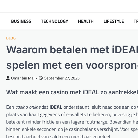
Skip
to
content
BUSINESS
TECHNOLOGY
HEALTH
LIFESTYLE
T
BLOG
Waarom betalen met iDEAL 
spelen met een voorspro
Omar bin Malik
September 27, 2025
Wat maakt een casino met iDEAL zo aantrekkeli
Een
casino online
dat
iDEAL
ondersteunt, sluit naadloos aan op 
plaats van kaartgegevens of e-wallets te beheren, bevestig je 
betekent minder frictie en een lagere foutmarge. Bovendien h
binnen enkele seconden op je casinobalans verschijnt. Voor spel
beschikbaarheid van saldo een merkbaar voordeel.