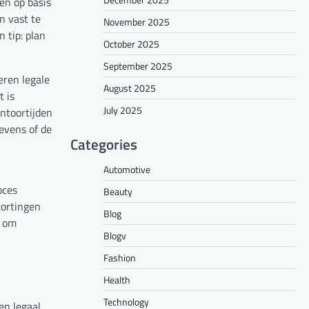
len op basis
n vast te
November 2025
 tip: plan
October 2025
September 2025
eren legale
August 2025
t is
July 2025
antoortijden
evens of de
Categories
Automotive
oces
Beauty
tortingen
Blog
n om
Blogv
Fashion
Health
Technology
n legaal