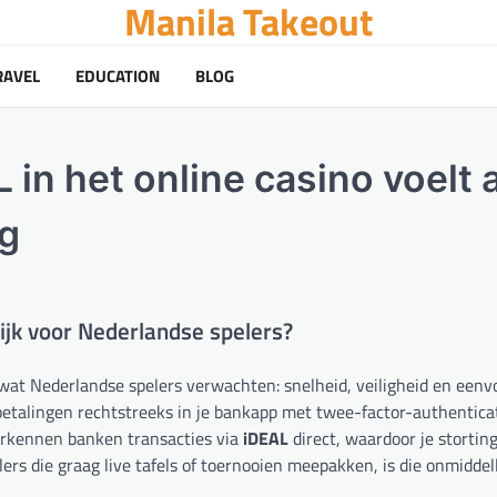
Manila Takeout
RAVEL
EDUCATION
BLOG
in het online casino voelt a
ng
jk voor Nederlandse spelers?
wat Nederlandse spelers verwachten: snelheid, veiligheid en eenvo
betalingen rechtstreeks in je bankapp met twee-factor-authenticat
erkennen banken transacties via
iDEAL
direct, waardoor je stortin
ers die graag live tafels of toernooien meepakken, is die onmiddell