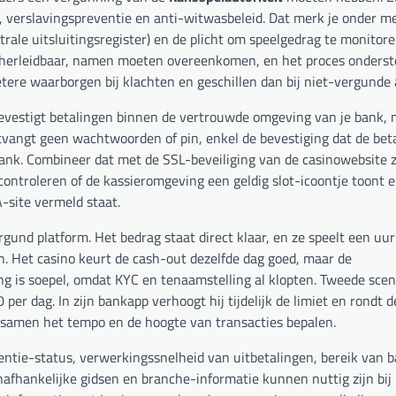
 verslavingspreventie en anti-witwasbeleid. Dat merk je onder m
ntrale uitsluitingsregister) en de plicht om speelgedrag te monitore
jn herleidbaar, namen moeten overeenkomen, en het proces onders
betere waarborgen bij klachten en geschillen dan bij niet-vergunde
bevestigt betalingen binnen de vertrouwde omgeving van je bank,
ntvangt geen wachtwoorden of pin, enkel de bevestiging dat de bet
e bank. Combineer dat met de SSL-beveiliging van de casinowebsite z
controleren of de kassieromgeving een geldig slot-icoontje toont e
site vermeld staat.
rgund platform. Het bedrag staat direct klaar, en ze speelt een uur
en. Het casino keurt de cash-out dezelfde dag goed, maar de
ng is soepel, omdat KYC en tenaamstelling al klopten. Tweede scen
er dag. In zijn bankapp verhoogt hij tijdelijk de limiet en rondt d
en samen het tempo en de hoogte van transacties bepalen.
icentie-status, verwerkings­snelheid van uitbetalingen, bereik van 
nafhankelijke gidsen en branche-informatie kunnen nuttig zijn bi