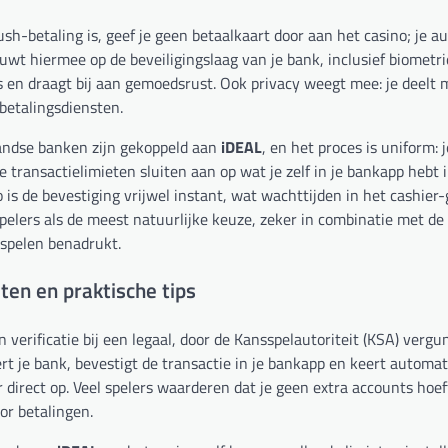
h-betaling is, geef je geen betaalkaart door aan het casino; je au
wt hiermee op de beveiligingslaag van je bank, inclusief biometri
s en draagt bij aan gemoedsrust. Ook privacy weegt mee: je deelt 
betalingsdiensten.
landse banken zijn gekoppeld aan
iDEAL
, en het proces is uniform: 
De transactielimieten sluiten aan op wat je zelf in je bankapp hebt 
 is de bevestiging vrijwel instant, wat wachttijden in het cashier
pelers als de meest natuurlijke keuze, zeker in combinatie met de
spelen benadrukt.
ten en praktische tips
en verificatie bij een legaal, door de Kansspelautoriteit (KSA) verg
eert je bank, bevestigt de transactie in je bankapp en keert automa
 direct op. Veel spelers waarderen dat je geen extra accounts hoef
oor betalingen.