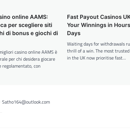
asino online AAMS:
Fast Payout Casinos UK
ca per scegliere siti
Your Winnings in Hours
chi di bonus e giochi di
Days
Waiting days for withdrawals ru
thrill of a win. The most truste
 migliori casino online AAMS è
in the UK now prioritise fast…
rale per chi desidera giocare
e regolamentato, con
Satho164@outlook.com