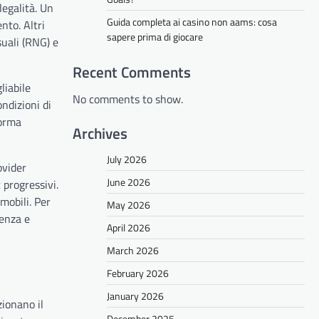
legalità. Un
Guida completa ai casino non aams: cosa
nto. Altri
sapere prima di giocare
suali (RNG) e
Recent Comments
liabile
No comments to show.
ondizioni di
forma
Archives
July 2026
ovider
June 2026
 progressivi.
mobili. Per
May 2026
cenza e
April 2026
March 2026
February 2026
January 2026
ionano il
December 2025