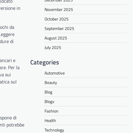
giocato
versione in
November 2025
October 2025
iochi da
September 2025
 Leggere
August 2025
dure di
July 2025
bancari e
Categories
are. Per la
Automotive
va sui
atica sul
Beauty
Blog
Blogv
Fashion
ispone di
Health
enti potrebbe
Technology