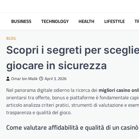
Skip
to
content
BUSINESS
TECHNOLOGY
HEALTH
LIFESTYLE
T
BLOG
Scopri i segreti per sceglie
giocare in sicurezza
Omar bin Malik
April 3, 2026
Nel panorama digitale odierno la ricerca dei
migliori casino onl
orientarsi tra offerte, bonus e piattaforme è fondamentale cap
articolo analizza criteri pratici, strumenti di valutazione e es
trasparenza e qualità del gioco.
Come valutare affidabilità e qualità di un casinò