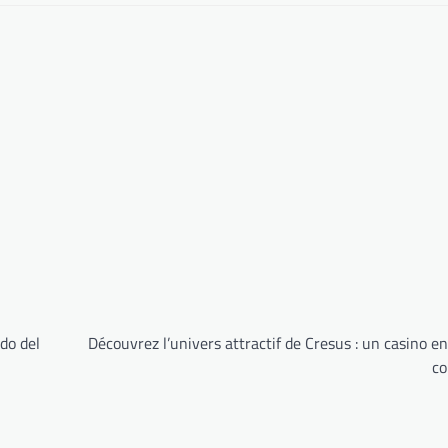
do del
Découvrez l’univers attractif de Cresus : un casino en
co