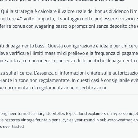
ui la strategia è calcolare il valore reale del bonus dividendo l'i
mmettere 40 volte l’importo, il vantaggio netto può essere irrisorio,
referire bonus con wagering basso o promozioni senza deposito ch
miti di pagamento bassi. Questa configurazione è ideale per chi cerc
eve verificare i limiti massimi di prelievo e la frequenza di pagame
sione aiuta a comprendere la coerenza delle politiche di pagamento 
 sulle licenze. L’assenza di informazioni chiare sulle autorizzazio
rante in zone non regolamentate. In questi casi è consigliabile evi
e documentali di regolamentazione e certificazioni.
ineer turned culinary storyteller. Expect lucid explainers on hypersonic je
 He restores vintage fountain pens, cycles year-round in sub-zero weather, a
s ever tasted.