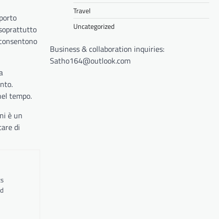
Travel
mporto
Uncategorized
 soprattutto
e consentono
Business & collaboration inquiries:
Satho164@outlook.com
a
nto.
nel tempo.
ni è un
tare di
ts
nd