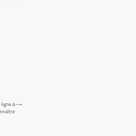
 ligne à
⟶
nnaître