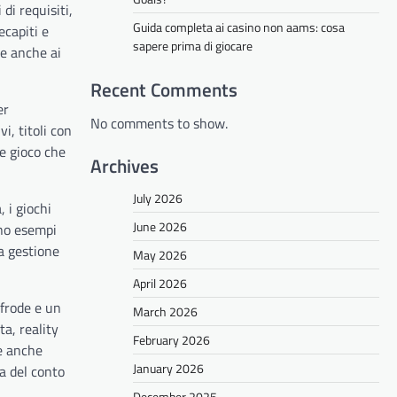
di requisiti,
Guida completa ai casino non aams: cosa
ecapiti e
sapere prima di giocare
ne anche ai
Recent Comments
er
No comments to show.
i, titoli con
de gioco che
Archives
July 2026
 i giochi
June 2026
ano esempi
a gestione
May 2026
April 2026
frode e un
March 2026
ta, reality
February 2026
ge anche
January 2026
a del conto
December 2025