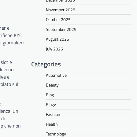
November 2025
October 2025
her e
September 2025
rifiche KYC
August 2025
 giornalieri
July 2025
slot e
Categories
 devono
Automotive
ive e
olato sul
Beauty
Blog
:
Blogv
denza. Un
Fashion
 di
Health
elp che non
Technology