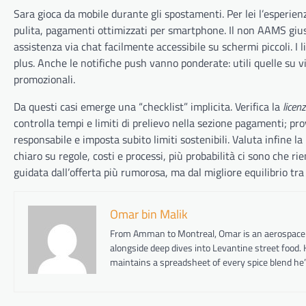
Sara gioca da mobile durante gli spostamenti. Per lei l’esperien
pulita, pagamenti ottimizzati per smartphone. Il non AAMS giust
assistenza via chat facilmente accessibile su schermi piccoli. I 
plus. Anche le notifiche push vanno ponderate: utili quelle su 
promozionali.
Da questi casi emerge una “checklist” implicita. Verifica la
licen
controlla tempi e limiti di prelievo nella sezione pagamenti; pr
responsabile e imposta subito limiti sostenibili. Valuta infine la
chiaro su regole, costi e processi, più probabilità ci sono che ri
guidata dall’offerta più rumorosa, ma dal migliore equilibrio tra
Omar bin Malik
From Amman to Montreal, Omar is an aerospace eng
alongside deep dives into Levantine street food.
maintains a spreadsheet of every spice blend he’