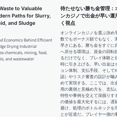
Waste to Valuable
待たせない勝ち金管理：
dern Paths for Slurry,
ンカジノで出金が早い運
id, and Sludge
く視点
オンラインカジノを選ぶ決め
数でもボーナス額でもなく、
nd Economics Behind Efficient
早さにある。勝ち金をすぐに
dge Drying Industrial
へ戻せる環境は、資金の回転
ss chemicals, mining, food,
るだけでなく、プレイ体験と
ls, and wastewater
時に引き上げる。早い出金は
ョン体制、支払手段、そしてK
認）やリスク審査の設計が噛
めて実現する。ここでは、出
用の裏側と見極め方を、支払
特性や事例を交えて深掘りす
の価値を最大化するには、遅
避け、処理のボトルネックを
とが近道だ。プレイヤー側の