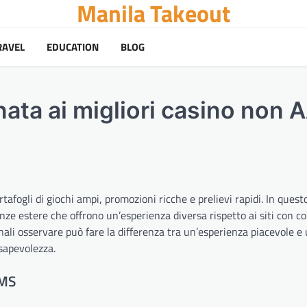
Manila Takeout
RAVEL
EDUCATION
BLOG
onata ai migliori casino non
rtafogli di giochi ampi, promozioni ricche e prelievi rapidi. In quest
enze estere che offrono un’esperienza diversa rispetto ai siti con 
nali osservare può fare la differenza tra un’esperienza piacevole e
sapevolezza.
AMS