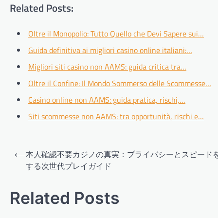
Related Posts:
Oltre il Monopolio: Tutto Quello che Devi Sapere sui…
Guida definitiva ai migliori casino online italiani:…
Migliori siti casino non AAMS: guida critica tra…
Oltre il Confine: Il Mondo Sommerso delle Scommesse…
Casino online non AAMS: guida pratica, rischi,…
Siti scommesse non AAMS: tra opportunità, rischi e…
Post
⟵
本人確認不要カジノの真実：プライバシーとスピード
navigation
する次世代プレイガイド
Related Posts