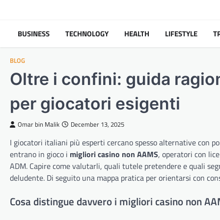
Skip
to
content
BUSINESS
TECHNOLOGY
HEALTH
LIFESTYLE
T
BLOG
Oltre i confini: guida ragi
per giocatori esigenti
Omar bin Malik
December 13, 2025
I giocatori italiani più esperti cercano spesso alternative con po
entrano in gioco i
migliori casino non AAMS
, operatori con lic
ADM. Capire come valutarli, quali tutele pretendere e quali seg
deludente. Di seguito una mappa pratica per orientarsi con con
Cosa distingue davvero i migliori casino non A