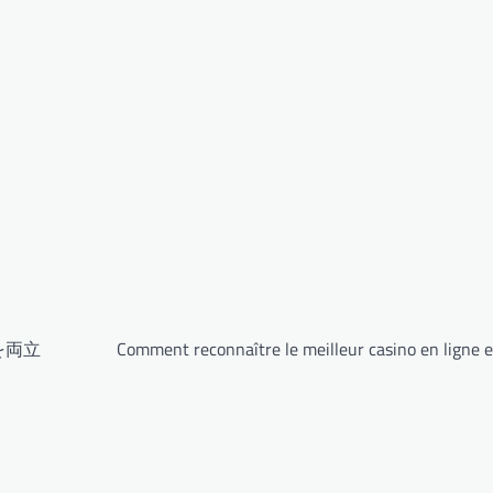
を両立
Comment reconnaître le meilleur casino en ligne 