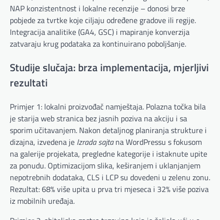
NAP konzistentnost i lokalne recenzije – donosi brze
pobjede za tvrtke koje ciljaju određene gradove ili regije.
Integracija analitike (GA4, GSC) i mapiranje konverzija
zatvaraju krug podataka za kontinuirano poboljšanje.
Studije slučaja: brza implementacija, mjerljivi
rezultati
Primjer 1: lokalni proizvođač namještaja. Polazna točka bila
je starija web stranica bez jasnih poziva na akciju i sa
sporim učitavanjem. Nakon detaljnog planiranja strukture i
dizajna, izvedena je
Izrada sajta
na WordPressu s fokusom
na galerije projekata, pregledne kategorije i istaknute upite
za ponudu. Optimizacijom slika, keširanjem i uklanjanjem
nepotrebnih dodataka, CLS i LCP su dovedeni u zelenu zonu.
Rezultat: 68% više upita u prva tri mjeseca i 32% više poziva
iz mobilnih uređaja.