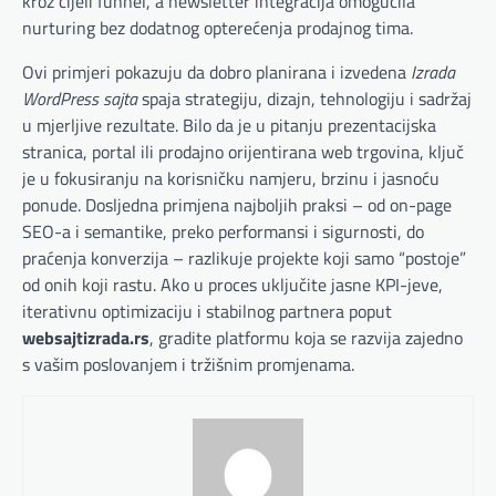
kroz cijeli funnel, a newsletter integracija omogućila
nurturing bez dodatnog opterećenja prodajnog tima.
Ovi primjeri pokazuju da dobro planirana i izvedena
Izrada
WordPress sajta
spaja strategiju, dizajn, tehnologiju i sadržaj
u mjerljive rezultate. Bilo da je u pitanju prezentacijska
stranica, portal ili prodajno orijentirana web trgovina, ključ
je u fokusiranju na korisničku namjeru, brzinu i jasnoću
ponude. Dosljedna primjena najboljih praksi – od on-page
SEO-a i semantike, preko performansi i sigurnosti, do
praćenja konverzija – razlikuje projekte koji samo “postoje”
od onih koji rastu. Ako u proces uključite jasne KPI-jeve,
iterativnu optimizaciju i stabilnog partnera poput
websajtizrada.rs
, gradite platformu koja se razvija zajedno
s vašim poslovanjem i tržišnim promjenama.