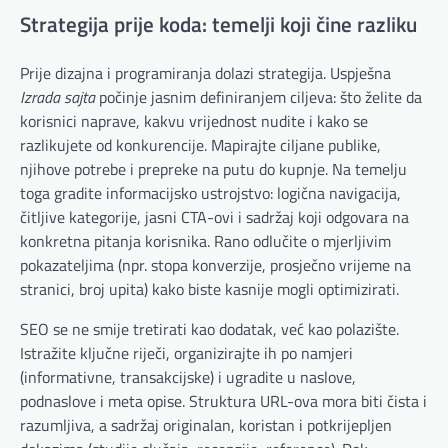
Strategija prije koda: temelji koji čine razliku
Prije dizajna i programiranja dolazi strategija. Uspješna
Izrada sajta
počinje jasnim definiranjem ciljeva: što želite da
korisnici naprave, kakvu vrijednost nudite i kako se
razlikujete od konkurencije. Mapirajte ciljane publike,
njihove potrebe i prepreke na putu do kupnje. Na temelju
toga gradite informacijsko ustrojstvo: logična navigacija,
čitljive kategorije, jasni CTA-ovi i sadržaj koji odgovara na
konkretna pitanja korisnika. Rano odlučite o mjerljivim
pokazateljima (npr. stopa konverzije, prosječno vrijeme na
stranici, broj upita) kako biste kasnije mogli optimizirati.
SEO se ne smije tretirati kao dodatak, već kao polazište.
Istražite ključne riječi, organizirajte ih po namjeri
(informativne, transakcijske) i ugradite u naslove,
podnaslove i meta opise. Struktura URL-ova mora biti čista i
razumljiva, a sadržaj originalan, koristan i potkrijepljen