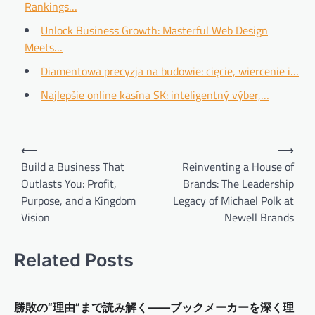
Rankings…
Unlock Business Growth: Masterful Web Design
Meets…
Diamentowa precyzja na budowie: cięcie, wiercenie i…
Najlepšie online kasína SK: inteligentný výber,…
Post
⟵
⟶
navigation
Build a Business That
Reinventing a House of
Outlasts You: Profit,
Brands: The Leadership
Purpose, and a Kingdom
Legacy of Michael Polk at
Vision
Newell Brands
Related Posts
勝敗の“理由”まで読み解く——ブックメーカーを深く理