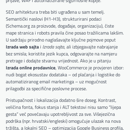
prijave, WAF i automatizirane sigurnosne kopije.
SEO arhitektura treba biti ugrađena u sam temelj.
Semantički naslovi (H1-H3), strukturirani podaci
(Schema.org za proizvode, događaje, organizaciju), čiste
mape stranica i robots pravila čine posao tražilicama lakšim.
U sadržaju prirodno naglašavajte ključne pojmove poput
Izrada web sajta
i
Izrada sajta
, ali izbjegavajte nabrajanje
bez smisla; koristite jezik kupca, odgovarajte na namjeru
pretrage i dodajte stvarnu vrijednost. Ako je u pitanju
Izrada online prodavnice
, WooCommerce je provjeren izbor:
nudi bogat ekosustav dodataka – od plaćanja i logistike do
automatiziranog email marketinga – uz mogućnost
prilagodbi za specifične poslovne procese.
Pristupačnost i lokalizacija dodatno šire doseg. Kontrast,
veličina fonta, fokus stanja i ALT tekstovi nisu samo “lijepa
gesta” već povećavaju upotrebljivost za sve. Višejezična
podrška (npr. hrvatski/engleski) omogućuje ulazak na nova
tržišta, a lokalni SEO – optimizacija Google Business profila,