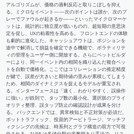
アルゴリズムが、価格の過剰反応と取りこぼしを抑え
る。ミクロなイベント——次のポイントは誰か、次のプ
レーでファウルが起きるか——といったマイクロマーケ
ットは、統計的に独立度が低いものの、超短期の意思決
定を促し、UXの粘着性を高める。 フロントエンドの体験
も劇的に進化した。キャッシュアウトは、ポジションを
途中で解消して損益を確定できる機能で、ボラティリテ
ィの管理をユーザー側に開放する。さらにベットビルダ
ーにより、同一イベント内の相関を織り込んだ複合ベッ
トを自動で価格化。ここではコリレーションの推定精度
が鍵で、誤差が大きいと期待値の歪みが累積してしまう
ため、相関のダイナミクスを捉えるモデルが重宝され
る。インターフェースは「速く、わかりやすく、誤操作
に強い」が鉄則で、タップ数の最小化、選択肢のプライ
オリティ整理、誤タップ防止の確認設計が成果を分け
る。 バックエンドでは、異常検知と不正対策が必須だ。
ボットトラフィック、投資的アービトラージ、マッチフ
ィクシングの兆候は、時系列とグラフ構造の双方で可視
化される。AI/MLは多値分類や半教師あり手法で、リス