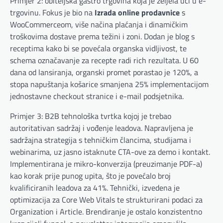
Primjer 2: obiteljska gastro trgovina koja je željela ući u e-
trgovinu. Fokus je bio na
Izrada online prodavnice
s
WooCommerceom, više načina plaćanja i dinamičkim
troškovima dostave prema težini i zoni. Dodan je blog s
receptima kako bi se povećala organska vidljivost, te
schema označavanje za recepte radi rich rezultata. U 60
dana od lansiranja, organski promet porastao je 120%, a
stopa napuštanja košarice smanjena 25% implementacijom
jednostavne checkout stranice i e-mail podsjetnika.
Primjer 3: B2B tehnološka tvrtka kojoj je trebao
autoritativan sadržaj i vođenje leadova. Napravljena je
sadržajna strategija s tehničkim člancima, studijama i
webinarima, uz jasno istaknute CTA-ove za demo i kontakt.
Implementirana je mikro-konverzija (preuzimanje PDF-a)
kao korak prije punog upita, što je povećalo broj
kvalificiranih leadova za 41%. Tehnički, izvedena je
optimizacija za Core Web Vitals te strukturirani podaci za
Organization i Article. Brendiranje je ostalo konzistentno