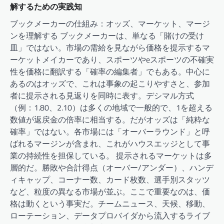
解するための実践知
ブックメーカーの仕組み：オッズ、マーケット、マージ
ンを理解する ブックメーカーは、単なる「賭けの受け
皿」ではない。市場の需給を見ながら価格を提示するマ
ーケットメイカーであり、スポーツやeスポーツの不確実
性を価格に翻訳する「確率の編集者」でもある。中心に
あるのはオッズで、これは事象の起こりやすさと、参加
者に提示される見返りを同時に表す。デシマル方式
（例：1.80、2.10）は多くの地域で一般的で、1を超える
数値が返戻金の倍率に相当する。だがオッズは「純粋な
確率」ではない。各市場には「オーバーラウンド」と呼
ばれるマージンが含まれ、これがハウスエッジとして事
業の持続性を担保している。 提示されるマーケットは多
層的だ。勝敗や合計得点（オーバー/アンダー）、ハンデ
ィキャップ、コーナー数、カード枚数、選手別スタッツ
など、粒度の異なる市場が並ぶ。ここで重要なのは、価
格は動くという事実だ。チームニュース、天候、移動、
ローテーション、データプロバイダから流入するライブ