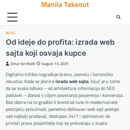
Manila Takeout
Skip
to
content
BLOG
Od ideje do profita: izrada web
sajta koji osvaja kupce
Omar bin Malik
August 13, 2025
Digitalno tržište nagrađuje brzinu, jasnoću i korisničko
iskustvo. Kada se planira
Izrada web sajta
, ključ je u tome
da se svaka odluka – od arhitekture informacija do SEO
postavki – donosi s ciljem povećanja povjerenja i konverzija.
Bez obzira na to gradite li brend od nule ili modernizirate
postojeću prisutnost, pametno oblikovan web sajt postaje
vaš najbolji prodavač, dostupan 24/7 i optimiziran da
privlači prave posjetitelje koji se pretvaraju u kupce.