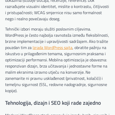
dokazima (studije slučaja, recenzije, reference). Dok
razrađujete vizualni identitet, mislite o kontrastu, čitljivosti
i pristupačnosti; WCAG smjernice nisu samo formalnost
nego i realno povećavaju doseg.
Tehnički izbori moraju služiti poslovnim ciljevima.
WordPress je često najbolja ravnoteža između fleksibilnosti,
brzine implementacije i upravljivosti sadržajem. Ako tražite
pouzdan tim za
Izrada WordPress sajta
, obratite pažnju na
iskustvo u prilagođenim temama, sigurnosnim praksama i
optimizaciji performansi. Mobilna optimizacija je obavezna:
responzivan dizajn, brza učitavanja i jednostavne forme na
malim ekranima izravno utječu na konverzije. Ne
zanemarite ni pravnu usklađenost (privatnost, kolačići) i
temeljnu sigurnost (SSL, redovne nadogradnje, sigurnosne
kopije).
Tehnologija, dizajn i SEO koji rade zajedno