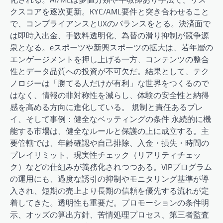
クスコアを逐次更新。KYC/AML要件と突き合わせること
で、コンプライアンスとUXのバランスをとる。決済面で
は即時入出金、手数料透明化、為替の滑り抑制が競争源
泉となる。eスポーツや新興スポーツの拡大は、若年層の
エンゲージメントを押し上げる一方、コンテンツの整合
性とデータ品質への投資が不可欠だ。結果として、テク
ノロジーは「勝てる人だけが有利」な世界をつくるので
はなく、情報の非対称性を減らし、体験の安全性と納得
感を高める方向に進化している。 規制と責任あるプレ
イ、そして事例：健全なベッティングの条件 永続的に機
能する市場は、健全なルールと保護の上に成立する。主
要管轄では、年齢確認や自己排除、入金・損失・時間の
プレイリミット、現実性チェック（リアリティチェッ
ク）などの仕組みが義務化されつつある。VIPプログラム
の運用にも、過度な誘引の抑制やモニタリング基準が導
入され、短期の売上より長期の信頼を優先する流れが定
着してきた。透明性も重要だ。プロモーションの条件明
示、オッズの算出方針、苦情処理プロセス、第三者監査