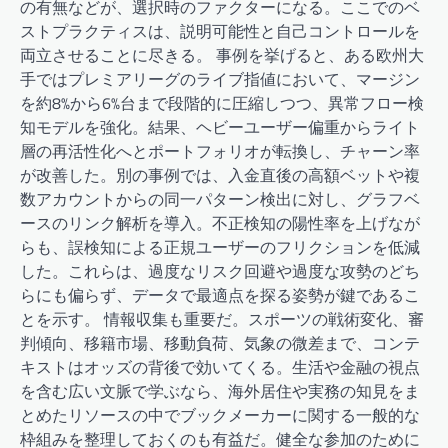
の有無などが、選択時のファクターになる。ここでのベ
ストプラクティスは、説明可能性と自己コントロールを
両立させることに尽きる。 事例を挙げると、ある欧州大
手ではプレミアリーグのライブ指値において、マージン
を約8%から6%台まで段階的に圧縮しつつ、異常フロー検
知モデルを強化。結果、ヘビーユーザー偏重からライト
層の再活性化へとポートフォリオが転換し、チャーン率
が改善した。別の事例では、入金直後の高額ベットや複
数アカウントからの同一パターン検出に対し、グラフベ
ースのリンク解析を導入。不正検知の陽性率を上げなが
らも、誤検知による正規ユーザーのフリクションを低減
した。これらは、過度なリスク回避や過度な攻勢のどち
らにも偏らず、データで最適点を探る姿勢が鍵であるこ
とを示す。 情報収集も重要だ。スポーツの戦術変化、審
判傾向、移籍市場、移動負荷、気象の微差まで、コンテ
キストはオッズの背後で効いてくる。生活や金融の視点
を含む広い文脈で学ぶなら、海外居住や実務の知見をま
とめたリソースの中でブックメーカーに関する一般的な
枠組みを整理しておくのも有益だ。健全な参加のために