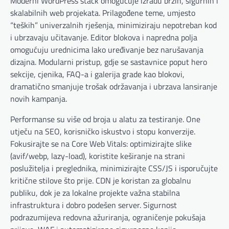
Moderni WordPress stack omogućuje izradu brzih, sigurnih i
skalabilnih web projekata. Prilagođene teme, umjesto
“teških” univerzalnih rješenja, minimiziraju nepotreban kod
i ubrzavaju učitavanje. Editor blokova i napredna polja
omogućuju urednicima lako uređivanje bez narušavanja
dizajna. Modularni pristup, gdje se sastavnice poput hero
sekcije, cjenika, FAQ-a i galerija grade kao blokovi,
dramatično smanjuje trošak održavanja i ubrzava lansiranje
novih kampanja.
Performanse su više od broja u alatu za testiranje. One
utječu na SEO, korisničko iskustvo i stopu konverzije.
Fokusirajte se na Core Web Vitals: optimizirajte slike
(avif/webp, lazy-load), koristite keširanje na strani
poslužitelja i preglednika, minimizirajte CSS/JS i isporučujte
kritične stilove što prije. CDN je koristan za globalnu
publiku, dok je za lokalne projekte važna stabilna
infrastruktura i dobro podešen server. Sigurnost
podrazumijeva redovna ažuriranja, ograničenje pokušaja