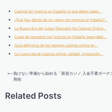
Casinos sin licencia en España: lo que debes saber…
¿Qué hay detrás de un casino sin licencia en España?…
La Nueva Era del Juego: Descubre los Casinos Online…
Casas de apuestas con licencia en España: seguridad,…
Guía definitiva de los mejores casinos online en…
La nueva ola de casinos online: calidad, innovación…
Post
⟵
負けない準備から始める「新規カジノ 入金不要ボーナ
navigation
用術
Related Posts