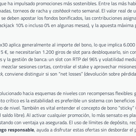
o que ha impulsado promociones más sostenibles. Entre las más hab
onadas, torneos de racha y
cashback
neto semanal. El valor real de u
se deben apostar los fondos bonificados, las contribuciones asign
 blackjack 10% o incluso 0% en algunas mesas), y la apuesta máxima 
x30 aplica generalmente al importe del bono, lo que implica 6.000
5 €, se necesitarían 1.200 giros de slot para desbloquearlo, sin co
 y la gestión de banca: un slot con RTP del 96% y volatilidad medi
e mezclar sesiones cortas, controlar el stake y aprovechar misione
ck
, conviene distinguir si son “net losses” (devolución sobre pérdida
lucionado hacia esquemas de niveles con recompensas flexibles: g
o crítico es la estabilidad: es preferible un sistema con beneficios 
e nivel. También es vital entender el concepto de bono “sticky” (
l saldo libre). Al activar cualquier promoción, lo más sensato es pla
stando con ventaja ya asegurada. El uso de límites de depósito, re
ego responsable
, ayuda a disfrutar estas ofertas sin desbordar el