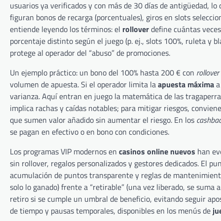
usuarios ya verificados y con más de 30 días de antigüedad, l
figuran bonos de recarga (porcentuales), giros en slots selecci
entiende leyendo los términos: el
rollover
define cuántas veces 
porcentaje distinto según el juego (p. ej., slots 100%, ruleta y
protege al operador del “abuso” de promociones.
Un ejemplo práctico: un bono del 100% hasta 200 € con
rollover
volumen de apuesta. Si el operador limita la
apuesta máxima
a 
varianza. Aquí entran en juego la matemática de las tragaperras
implica rachas y caídas notables; para mitigar riesgos, convien
que sumen valor añadido sin aumentar el riesgo. En los
cashba
se pagan en efectivo o en bono con condiciones.
Los programas VIP modernos en
casinos online nuevos
han evo
sin rollover, regalos personalizados y gestores dedicados. El punt
acumulación de puntos transparente y reglas de mantenimiento d
solo lo ganado) frente a “retirable” (una vez liberado, se suma a
retiro si se cumple un umbral de beneficio, evitando seguir apo
de tiempo y pausas temporales, disponibles en los menús de
ju