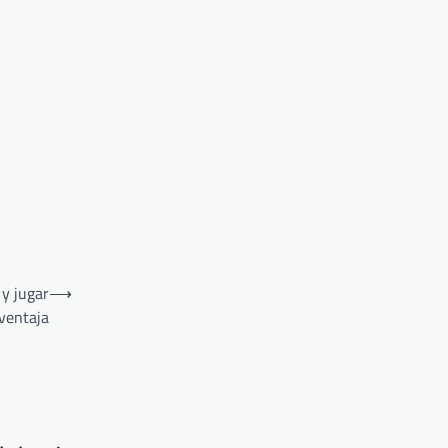
 y jugar
⟶
ventaja