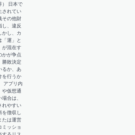
） 日本で
止されてい
銭その他財
指し、違反
しかし、カ
は「運」と
」が混在す
のかが争点
、勝敗決定
いるか、あ
けを行うか
、アプリ内
」や仮想通
い場合は、
されやすい
料を徴収し
または運営
コミッショ
当するリス