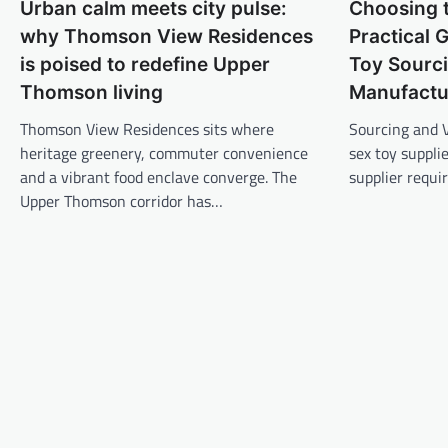
Urban calm meets city pulse:
Choosing t
why Thomson View Residences
Practical 
is poised to redefine Upper
Toy Sourc
Thomson living
Manufactu
Thomson View Residences sits where
Sourcing and V
heritage greenery, commuter convenience
sex toy supplie
and a vibrant food enclave converge. The
supplier requ
Upper Thomson corridor has…