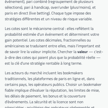
événement), pari combiné (regroupement de plusieurs
sélections), pari à handicap, over/under (plus/moins), et
paris en direct (live betting). Chaque type impose des
stratégies différentes et un niveau de risque variable.
Les cotes sont le mécanisme central : elles reflètent la
probabilité estimée d'un événement et déterminent votre
gain potentiel. Les cotes décimales, fractionnelles ou
américaines se traduisent entre elles, mais l'important est
de savoir lire la valeur implicite. Chercher la
valeur
— c'est-
à-dire des cotes qui paient plus que la probabilité réelle —
est la clé d'une stratégie rentable à long terme.
Les acteurs du marché incluent les bookmakers
traditionnels, les plateformes de paris en ligne et, dans
certains pays, les opérateurs publics. Choisir un bookmaker
fiable implique d'évaluer la réputation, les limites de mise,
les délais de paiement, les bonus et la couverture
d'événements. La sécurité et la licence sont non
négociables ; privilégiez des opérateurs réglementés et