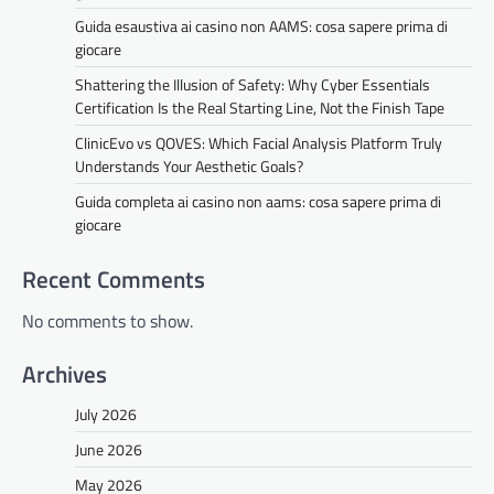
Guida esaustiva ai casino non AAMS: cosa sapere prima di
giocare
Shattering the Illusion of Safety: Why Cyber Essentials
Certification Is the Real Starting Line, Not the Finish Tape
ClinicEvo vs QOVES: Which Facial Analysis Platform Truly
Understands Your Aesthetic Goals?
Guida completa ai casino non aams: cosa sapere prima di
giocare
Recent Comments
No comments to show.
Archives
July 2026
June 2026
May 2026