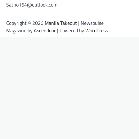
Satho164@outlook.com
Copyright © 2026
Manila Takeout
| Newspulse
Magazine by
Ascendoor
| Powered by
WordPress
.