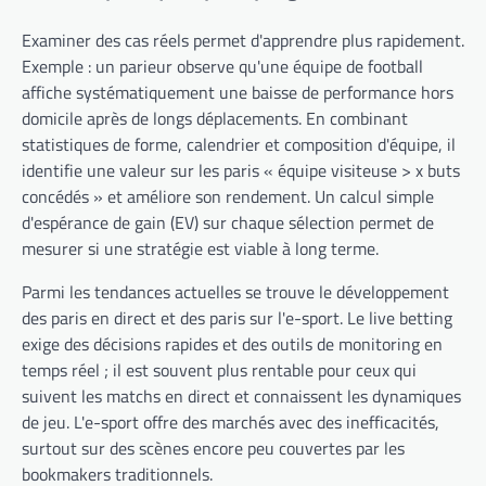
Examiner des cas réels permet d'apprendre plus rapidement.
Exemple : un parieur observe qu'une équipe de football
affiche systématiquement une baisse de performance hors
domicile après de longs déplacements. En combinant
statistiques de forme, calendrier et composition d'équipe, il
identifie une valeur sur les paris « équipe visiteuse > x buts
concédés » et améliore son rendement. Un calcul simple
d'espérance de gain (EV) sur chaque sélection permet de
mesurer si une stratégie est viable à long terme.
Parmi les tendances actuelles se trouve le développement
des paris en direct et des paris sur l'e-sport. Le live betting
exige des décisions rapides et des outils de monitoring en
temps réel ; il est souvent plus rentable pour ceux qui
suivent les matchs en direct et connaissent les dynamiques
de jeu. L'e-sport offre des marchés avec des inefficacités,
surtout sur des scènes encore peu couvertes par les
bookmakers traditionnels.