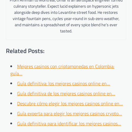
culinary storyteller. Expect lucid explainers on hypersonic jets
alongside deep dives into Levantine street food. He restores
vintage fountain pens, cycles year-round in sub-zero weather,
and maintains a spreadsheet of every spice blend he’s ever
tasted.
Related Posts:
Mejores casinos con criptomonedas en Colombia:
guía…
Guía definitiva: los mejores casinos online en…
Guía definitiva de los mejores casinos online en…
Descubre cómo elegir los mejores casinos online en…
Guía experta para elegir los mejores casinos crypto…
Guía definitiva para identificar los mejores casinos…