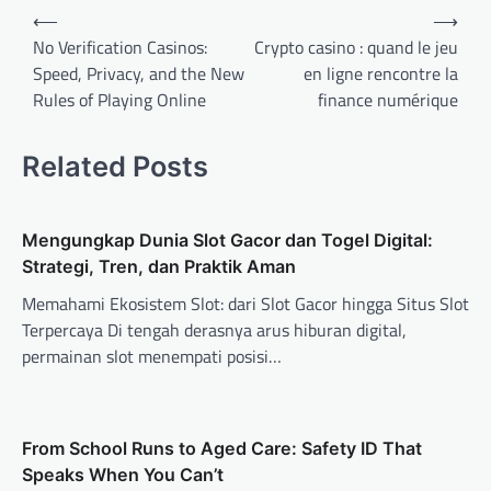
Post
⟵
⟶
navigation
No Verification Casinos:
Crypto casino : quand le jeu
Speed, Privacy, and the New
en ligne rencontre la
Rules of Playing Online
finance numérique
Related Posts
Mengungkap Dunia Slot Gacor dan Togel Digital:
Strategi, Tren, dan Praktik Aman
Memahami Ekosistem Slot: dari Slot Gacor hingga Situs Slot
Terpercaya Di tengah derasnya arus hiburan digital,
permainan slot menempati posisi…
From School Runs to Aged Care: Safety ID That
Speaks When You Can’t