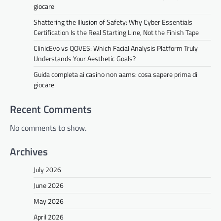
giocare
Shattering the Illusion of Safety: Why Cyber Essentials
Certification Is the Real Starting Line, Not the Finish Tape
ClinicEvo vs QOVES: Which Facial Analysis Platform Truly
Understands Your Aesthetic Goals?
Guida completa ai casino non aams: cosa sapere prima di
giocare
Recent Comments
No comments to show.
Archives
July 2026
June 2026
May 2026
April 2026