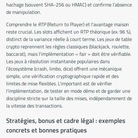
hachage (souvent SHA-256 ou HMAC) et confirme l’absence
de manipulation.
Comprendre le
RTP
(Return to Player) et l’avantage maison
reste crucial. Les slots affichent un RTP théorique (ex. 96 %),
distinct de la variance réelle à court terme. Les jeux de table
crypto reprennent les règles classiques (blackjack, roulette,
baccarat), mais l’implémentation « fair » doit être vérifiable.
Les jeux à résolution instantanée populaires dans
l’écosystème (crash, limbo, dice) offrent une mécanique
simple, une vérification cryptographique rapide et des
limites de mise flexibles. L’important est de vérifier
l’implémentation, de tester en mode démo et de garder une
discipline stricte sur la taille des mises, indépendamment de
la vitesse des transactions.
Stratégies, bonus et cadre légal : exemples
concrets et bonnes pratiques