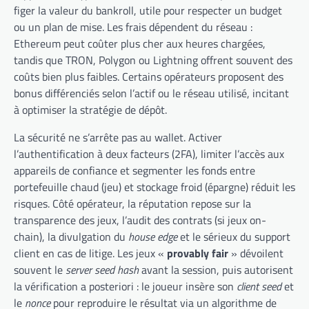
figer la valeur du bankroll, utile pour respecter un budget
ou un plan de mise. Les frais dépendent du réseau :
Ethereum peut coûter plus cher aux heures chargées,
tandis que TRON, Polygon ou Lightning offrent souvent des
coûts bien plus faibles. Certains opérateurs proposent des
bonus différenciés selon l’actif ou le réseau utilisé, incitant
à optimiser la stratégie de dépôt.
La sécurité ne s’arrête pas au wallet. Activer
l’authentification à deux facteurs (2FA), limiter l’accès aux
appareils de confiance et segmenter les fonds entre
portefeuille chaud (jeu) et stockage froid (épargne) réduit les
risques. Côté opérateur, la réputation repose sur la
transparence des jeux, l’audit des contrats (si jeux on-
chain), la divulgation du
house edge
et le sérieux du support
client en cas de litige. Les jeux «
provably fair
» dévoilent
souvent le
server seed hash
avant la session, puis autorisent
la vérification a posteriori : le joueur insère son
client seed
et
le
nonce
pour reproduire le résultat via un algorithme de