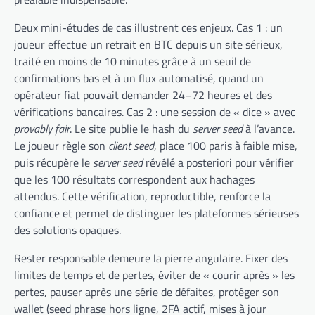
Deux mini-études de cas illustrent ces enjeux. Cas 1 : un
joueur effectue un retrait en BTC depuis un site sérieux,
traité en moins de 10 minutes grâce à un seuil de
confirmations bas et à un flux automatisé, quand un
opérateur fiat pouvait demander 24–72 heures et des
vérifications bancaires. Cas 2 : une session de « dice » avec
provably fair
. Le site publie le hash du
server seed
à l’avance.
Le joueur règle son
client seed
, place 100 paris à faible mise,
puis récupère le
server seed
révélé a posteriori pour vérifier
que les 100 résultats correspondent aux hachages
attendus. Cette vérification, reproductible, renforce la
confiance et permet de distinguer les plateformes sérieuses
des solutions opaques.
Rester responsable demeure la pierre angulaire. Fixer des
limites de temps et de pertes, éviter de « courir après » les
pertes, pauser après une série de défaites, protéger son
wallet (seed phrase hors ligne, 2FA actif, mises à jour