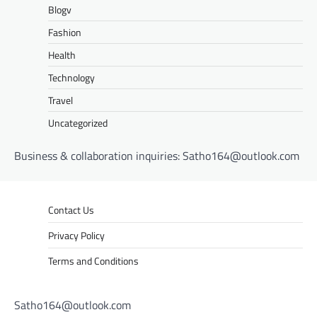
Blogv
Fashion
Health
Technology
Travel
Uncategorized
Business & collaboration inquiries:
Satho164@outlook.com
Contact Us
Privacy Policy
Terms and Conditions
Satho164@outlook.com