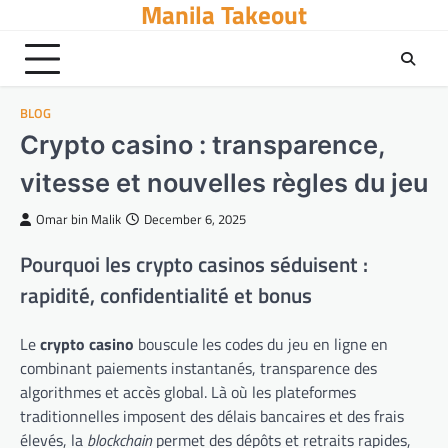
Manila Takeout
Skip
to
content
BLOG
Crypto casino : transparence,
vitesse et nouvelles règles du jeu
Omar bin Malik
December 6, 2025
Pourquoi les crypto casinos séduisent :
rapidité, confidentialité et bonus
Le
crypto casino
bouscule les codes du jeu en ligne en
combinant paiements instantanés, transparence des
algorithmes et accès global. Là où les plateformes
traditionnelles imposent des délais bancaires et des frais
élevés, la
blockchain
permet des dépôts et retraits rapides,