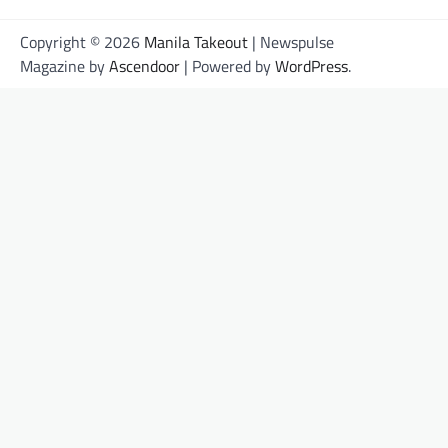
Copyright © 2026
Manila Takeout
| Newspulse
Magazine by
Ascendoor
| Powered by
WordPress
.