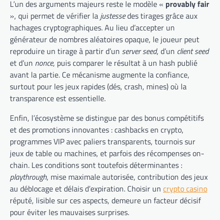
L’un des arguments majeurs reste le modèle «
provably fair
», qui permet de vérifier la
justesse
des tirages grâce aux
hachages cryptographiques. Au lieu d’accepter un
générateur de nombres aléatoires opaque, le joueur peut
reproduire un tirage à partir d’un
server seed
, d’un
client seed
et d’un
nonce
, puis comparer le résultat à un hash publié
avant la partie. Ce mécanisme augmente la confiance,
surtout pour les jeux rapides (dés, crash, mines) où la
transparence est essentielle.
Enfin, l’écosystème se distingue par des bonus compétitifs
et des promotions innovantes : cashbacks en crypto,
programmes VIP avec paliers transparents, tournois sur
jeux de table ou machines, et parfois des récompenses on-
chain. Les conditions sont toutefois déterminantes :
playthrough
, mise maximale autorisée, contribution des jeux
au déblocage et délais d’expiration. Choisir un
crypto casino
réputé, lisible sur ces aspects, demeure un facteur décisif
pour éviter les mauvaises surprises.