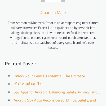
Omar bin Malik
From Amman to Montreal, Omar is an aerospace engineer turned
culinary storyteller. Expect lucid explainers on hypersonic jets
alongside deep dives into Levantine street food. He restores
vintage fountain pens, cycles year-round in sub-zero weather,
and maintains a spreadsheet of every spice blend he’s ever
tasted.
Related Posts:
Unlock Your Device's Potential: The Ultimate…
เนื้อโกเบคืออะไร?…
Spy Apps for Android: Balancing Safety, Privacy, and…
Android Spy Apps Reconsidered: Ethics, Safety, and…