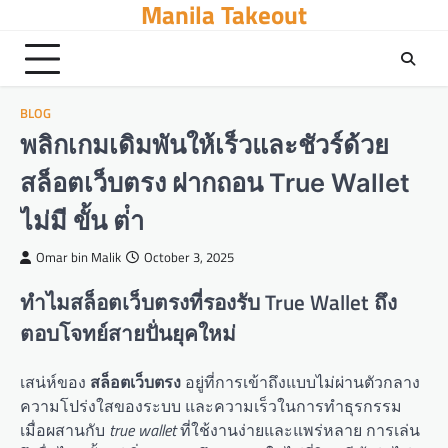
Manila Takeout
Skip
to
content
BLOG
พลิกเกมเดิมพันให้เร็วและชัวร์ด้วย
สล็อตเว็บตรง ฝากถอน True Wallet
ไม่มี ขั้น ต่ํา
Omar bin Malik
October 3, 2025
ทำไมสล็อตเว็บตรงที่รองรับ True Wallet ถึง
ตอบโจทย์สายปั่นยุคใหม่
เสน่ห์ของ
สล็อตเว็บตรง
อยู่ที่การเข้าถึงแบบไม่ผ่านตัวกลาง
ความโปร่งใสของระบบ และความเร็วในการทำธุรกรรม
เมื่อผสานกับ
true wallet
ที่ใช้งานง่ายและแพร่หลาย การเล่น