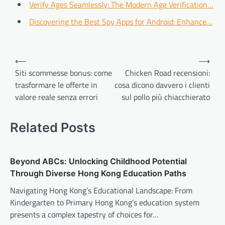
Verify Ages Seamlessly: The Modern Age Verification…
Discovering the Best Spy Apps for Android: Enhance…
Post
⟵
⟶
navigation
Siti scommesse bonus: come
Chicken Road recensioni:
trasformare le offerte in
cosa dicono davvero i clienti
valore reale senza errori
sul pollo più chiacchierato
Related Posts
Beyond ABCs: Unlocking Childhood Potential
Through Diverse Hong Kong Education Paths
Navigating Hong Kong’s Educational Landscape: From
Kindergarten to Primary Hong Kong’s education system
presents a complex tapestry of choices for…