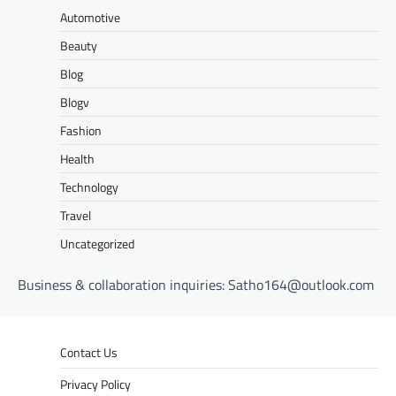
Automotive
Beauty
Blog
Blogv
Fashion
Health
Technology
Travel
Uncategorized
Business & collaboration inquiries:
Satho164@outlook.com
Contact Us
Privacy Policy