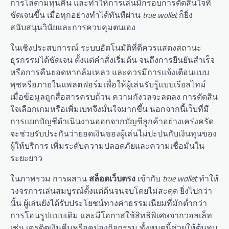
การไล่ตามทุนคืน และทำให้การเล่นมีกรอบการตัดสินใจที่
ชัดเจนขึ้น เมื่อทุกอย่างทำได้ทันทีผ่าน
true wallet
ก็ยิ่ง
สนับสนุนวินัยและการควบคุมตนเอง
ในเชิงประสบการณ์ ระบบอัตโนมัติที่ดีควรแสดงสถานะ
ธุรกรรมได้ชัดเจน ตั้งแต่คำสั่งเริ่มต้น จนถึงการยืนยันสำเร็จ
หรือการคืนยอดหากล้มเหลว และควรมีการแจ้งเตือนแบบ
พุชหรือภายในแพลตฟอร์มเพื่อให้ผู้เล่นรับรู้แบบเรียลไทม์
เมื่อข้อมูลถูกสื่อสารครบถ้วน ความกังวลจะลดลง การตัดสิน
ใจเลือกเกมหรือเพิ่มเบทจึงมั่นใจมากขึ้น นอกจากนี้เว็บที่มี
การแยกบัญชีดำเนินงานออกจากบัญชีลูกค้าอย่างเคร่งครัด
จะช่วยรับประกันว่ายอดเงินของผู้เล่นไม่ปะปนกับเงินทุนของ
ผู้ให้บริการ เพิ่มระดับความปลอดภัยและความเชื่อมั่นใน
ระยะยาว
ในภาพรวม การผสาน
สล็อตเว็บตรง
เข้ากับ
true wallet
ทำให้
วงจรการเล่นสมบูรณ์ตั้งแต่ต้นจนจบโดยไม่สะดุด ยิ่งไปกว่า
นั้น ผู้เล่นยังได้รับประโยชน์ทางค่าธรรมเนียมที่มักต่ำกว่า
การโอนรูปแบบเดิม และมีโอกาสใช้สิทธิพิเศษจากวอลเล็ท
เช่น เครดิตเงินคืนหรือคูปองกิจกรรม ทั้งหมดนี้ช่วยให้ต้นทุน