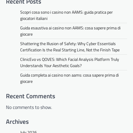
Recent Posts
Scopri cosa sono i casino non AAMS: guida pratica per
giocatori italiani
Guida esaustiva ai casino non AAMS: cosa sapere prima di
giocare
Shattering the Illusion of Safety: Why Cyber Essentials
Certification Is the Real Starting Line, Not the Finish Tape
ClinicEvo vs QOVES: Which Facial Analysis Platform Truly
Understands Your Aesthetic Goals?
Guida completa ai casino non aams: cosa sapere prima di
giocare
Recent Comments
No comments to show.
Archives
July 2026