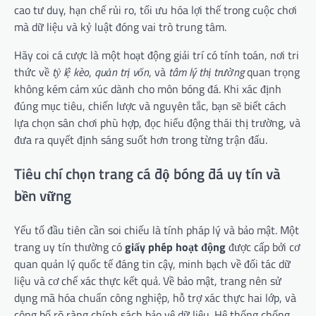
cao tư duy, hạn chế rủi ro, tối ưu hóa lợi thế trong cuộc chơi
mà dữ liệu và kỷ luật đóng vai trò trung tâm.
Hãy coi cá cược là một hoạt động giải trí có tính toán, nơi tri
thức về
tỷ lệ kèo
,
quản trị vốn
, và
tâm lý thị trường
quan trọng
không kém cảm xúc dành cho môn bóng đá. Khi xác định
đúng mục tiêu, chiến lược và nguyên tắc, bạn sẽ biết cách
lựa chọn sân chơi phù hợp, đọc hiểu động thái thị trường, và
đưa ra quyết định sáng suốt hơn trong từng trận đấu.
Tiêu chí chọn trang cá độ bóng đá uy tín và
bền vững
Yếu tố đầu tiên cần soi chiếu là tính pháp lý và bảo mật. Một
trang uy tín thường có
giấy phép hoạt động
được cấp bởi cơ
quan quản lý quốc tế đáng tin cậy, minh bạch về đối tác dữ
liệu và cơ chế xác thực kết quả. Về bảo mật, trang nên sử
dụng mã hóa chuẩn công nghiệp, hỗ trợ xác thực hai lớp, và
công bố rõ ràng chính sách bảo vệ dữ liệu. Hệ thống chống