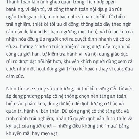
Thanh toán là mảnh ghép quan trọng. Tích hợp open
banking, ví điện tử, và cổng thanh toán nội địa giúp rút
ngắn thời gian chờ, minh bạch phí và hạn chế lỗi. Ở chiều
trải nghiệm, thiết kế tối ưu di động, thông báo đẩy theo ngữ
cảnh (ví dụ khi odds chạm ngưỡng mục tiêu), và bộ lọc kèo cá
nhân hóa đều giúp người chơi ra quyết định nhanh và có cơ
sở. Xu hướng “chơi có trách nhiệm” cũng được đẩy mạnh: bộ
công cụ giới hạn, tự kiểm tra hành vi, và nội dung giáo dục
rủi ro được đặt nổi bật hơn, khuyến khích người dùng xem cá
cược như một hoạt động giải trí có kế hoạch thay vì cuộc đua
cảm xúc.
Nhìn từ case study và xu hướng, lợi thế bền vững đến từ việc
áp dụng phương pháp có hệ thống: chọn nền tảng an toàn,
hiểu sản phẩm kèo, dùng dữ liệu để định lượng cơ hội, và
quản trị hành vi bản thân. Dù công nghệ có thể tăng tốc và
tinh chỉnh trải nghiệm, nhân tố quyết định vẫn là tri thức và
kỷ luật của người chơi – những điều không thể “mua” bằng
khuyến mãi hay mẹo vặt.