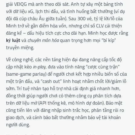
giải VĐQG mà anh theo dõi sát. Anh tự xây một bảng tính
với dữ liệu xG, lịch thi đấu, và tình huống bất thường (ví dụ
đội đá cúp châu Âu giữa tuần). Sau 300 vé, tỷ lệ lời/lỗ của
Minh trở về gần điểm hòa vốn, nhưng chỉ số CLV cải thiện
đáng kể – dấu hiệu tích cực cho dài hạn. Minh học được rằng
kỷ luật
và
chuyên môn hóa
quan trọng hơn mọi “bí kíp”
truyền miệng.
Về công nghệ, các nền tảng hiện đại đang nâng cấp tốc độ
cập nhật kèo
in-play
, đưa vào tính năng “cược cùng trận”
(same-game parlay) để người chơi kết hợp nhiều biến số của
một trận đấu, và “cash out” linh hoạt nhằm chốt lời/giảm lỗ
sớm. Trí tuệ nhân tạo hỗ trợ nhà cái định giá nhanh hơn,
đồng thời giúp người chơi có thêm công cụ phân tích dựa
trên dữ liệu mở (API thống kê, mô hình dự đoán). Bảo mật
cũng tiến lên với đăng nhập sinh trắc học, phân tầng rủi ro
giao dịch, và cảnh báo bất thường nhằm bảo vệ tài khoản
người dùng.