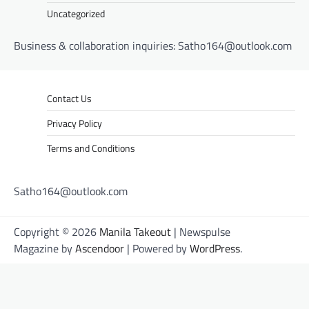
Uncategorized
Business & collaboration inquiries:
Satho164@outlook.com
Contact Us
Privacy Policy
Terms and Conditions
Satho164@outlook.com
Copyright © 2026
Manila Takeout
| Newspulse
Magazine by
Ascendoor
| Powered by
WordPress
.