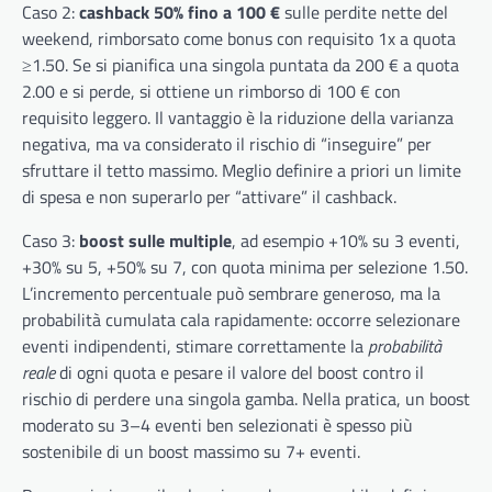
Caso 2:
cashback 50% fino a 100 €
sulle perdite nette del
weekend, rimborsato come bonus con requisito 1x a quota
≥1.50. Se si pianifica una singola puntata da 200 € a quota
2.00 e si perde, si ottiene un rimborso di 100 € con
requisito leggero. Il vantaggio è la riduzione della varianza
negativa, ma va considerato il rischio di “inseguire” per
sfruttare il tetto massimo. Meglio definire a priori un limite
di spesa e non superarlo per “attivare” il cashback.
Caso 3:
boost sulle multiple
, ad esempio +10% su 3 eventi,
+30% su 5, +50% su 7, con quota minima per selezione 1.50.
L’incremento percentuale può sembrare generoso, ma la
probabilità cumulata cala rapidamente: occorre selezionare
eventi indipendenti, stimare correttamente la
probabilità
reale
di ogni quota e pesare il valore del boost contro il
rischio di perdere una singola gamba. Nella pratica, un boost
moderato su 3–4 eventi ben selezionati è spesso più
sostenibile di un boost massimo su 7+ eventi.