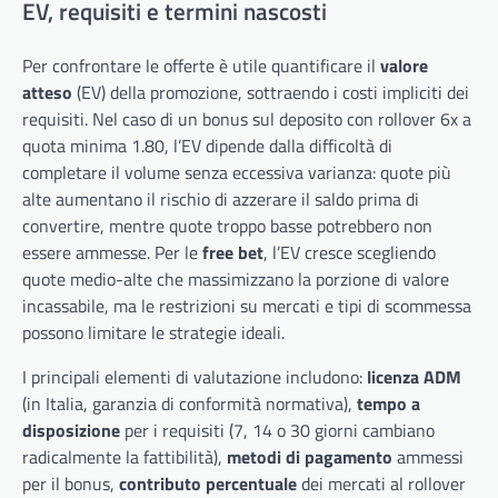
EV, requisiti e termini nascosti
Per confrontare le offerte è utile quantificare il
valore
atteso
(EV) della promozione, sottraendo i costi impliciti dei
requisiti. Nel caso di un bonus sul deposito con rollover 6x a
quota minima 1.80, l’EV dipende dalla difficoltà di
completare il volume senza eccessiva varianza: quote più
alte aumentano il rischio di azzerare il saldo prima di
convertire, mentre quote troppo basse potrebbero non
essere ammesse. Per le
free bet
, l’EV cresce scegliendo
quote medio-alte che massimizzano la porzione di valore
incassabile, ma le restrizioni su mercati e tipi di scommessa
possono limitare le strategie ideali.
I principali elementi di valutazione includono:
licenza ADM
(in Italia, garanzia di conformità normativa),
tempo a
disposizione
per i requisiti (7, 14 o 30 giorni cambiano
radicalmente la fattibilità),
metodi di pagamento
ammessi
per il bonus,
contributo percentuale
dei mercati al rollover