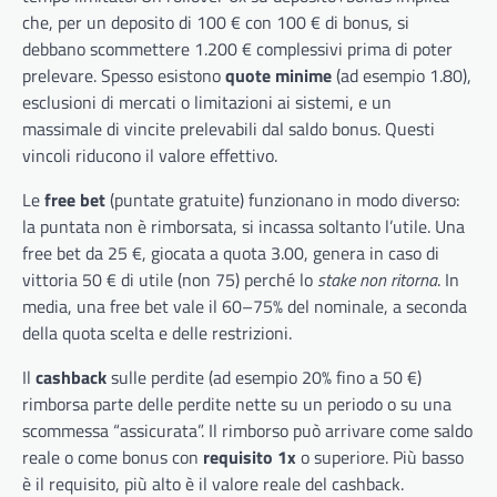
che, per un deposito di 100 € con 100 € di bonus, si
debbano scommettere 1.200 € complessivi prima di poter
prelevare. Spesso esistono
quote minime
(ad esempio 1.80),
esclusioni di mercati o limitazioni ai sistemi, e un
massimale di vincite prelevabili dal saldo bonus. Questi
vincoli riducono il valore effettivo.
Le
free bet
(puntate gratuite) funzionano in modo diverso:
la puntata non è rimborsata, si incassa soltanto l’utile. Una
free bet da 25 €, giocata a quota 3.00, genera in caso di
vittoria 50 € di utile (non 75) perché lo
stake non ritorna
. In
media, una free bet vale il 60–75% del nominale, a seconda
della quota scelta e delle restrizioni.
Il
cashback
sulle perdite (ad esempio 20% fino a 50 €)
rimborsa parte delle perdite nette su un periodo o su una
scommessa “assicurata”. Il rimborso può arrivare come saldo
reale o come bonus con
requisito 1x
o superiore. Più basso
è il requisito, più alto è il valore reale del cashback.