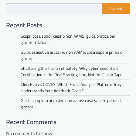
Search
Recent Posts
Scopri cosa sono i casino non AAMS: guida pratica per
giocatori italiani
Guida esaustiva ai casino non AAMS: cosa sapere prima di
giocare
Shattering the Illusion of Safety: Why Cyber Essentials
Certification Is the Real Starting Line, Not the Finish Tape
ClinicEvo vs QOVES: Which Facial Analysis Platform Truly
Understands Your Aesthetic Goals?
Guida completa ai casino non aams: cosa sapere prima di
giocare
Recent Comments
No comments to show.