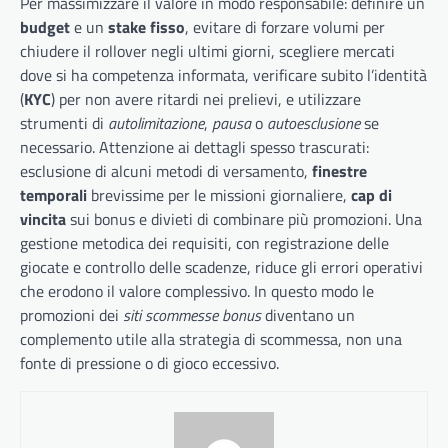
Per massimizzare il valore in modo responsabile: definire un
budget
e un
stake fisso
, evitare di forzare volumi per
chiudere il rollover negli ultimi giorni, scegliere mercati
dove si ha competenza informata, verificare subito l’identità
(
KYC
) per non avere ritardi nei prelievi, e utilizzare
strumenti di
autolimitazione
,
pausa
o
autoesclusione
se
necessario. Attenzione ai dettagli spesso trascurati:
esclusione di alcuni metodi di versamento,
finestre
temporali
brevissime per le missioni giornaliere,
cap di
vincita
sui bonus e divieti di combinare più promozioni. Una
gestione metodica dei requisiti, con registrazione delle
giocate e controllo delle scadenze, riduce gli errori operativi
che erodono il valore complessivo. In questo modo le
promozioni dei
siti scommesse bonus
diventano un
complemento utile alla strategia di scommessa, non una
fonte di pressione o di gioco eccessivo.