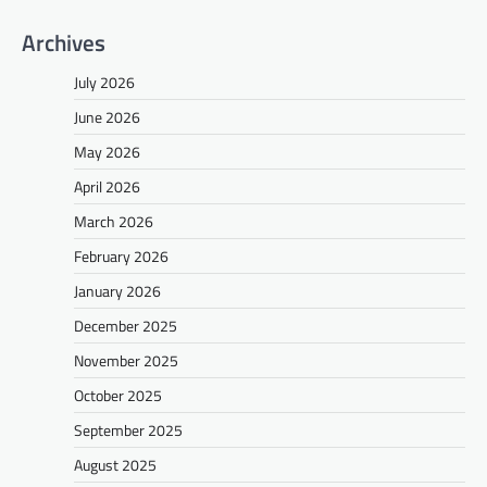
Archives
July 2026
June 2026
May 2026
April 2026
March 2026
February 2026
January 2026
December 2025
November 2025
October 2025
September 2025
August 2025