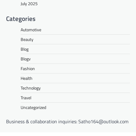
July 2025
Categories
Automotive
Beauty
Blog
Blogv
Fashion
Health
Technology
Travel
Uncategorized
Business & collaboration inquiries:
Satho164@outlook.com