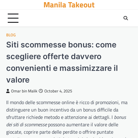
Manila Takeout
Skip
to
content
BLOG
Siti scommesse bonus: come
scegliere offerte davvero
convenienti e massimizzare il
valore
Omar bin Malik
October 4, 2025
Il mondo delle scommesse online è ricco di promozioni, ma
distinguere un buon incentivo da un bonus difficile da
sfruttare richiede metodo e attenzione ai dettagli. I
bonus
dei siti di scommesse
possono aumentare il valore delle
giocate, coprire parte delle perdite o offrire puntate