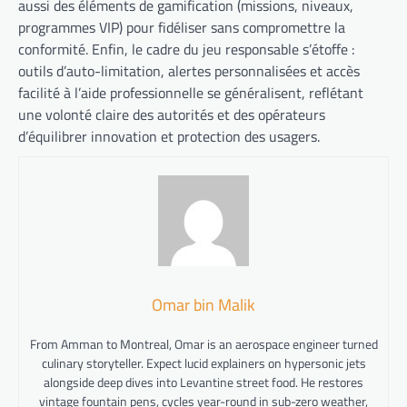
aussi des éléments de gamification (missions, niveaux,
programmes VIP) pour fidéliser sans compromettre la
conformité. Enfin, le cadre du jeu responsable s’étoffe :
outils d’auto-limitation, alertes personnalisées et accès
facilité à l’aide professionnelle se généralisent, reflétant
une volonté claire des autorités et des opérateurs
d’équilibrer innovation et protection des usagers.
Omar bin Malik
From Amman to Montreal, Omar is an aerospace engineer turned
culinary storyteller. Expect lucid explainers on hypersonic jets
alongside deep dives into Levantine street food. He restores
vintage fountain pens, cycles year-round in sub-zero weather,