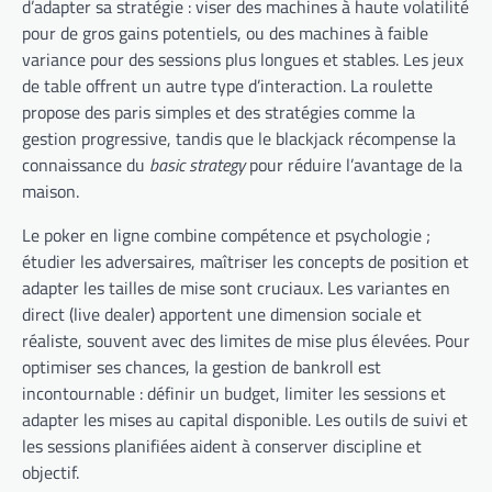
d’adapter sa stratégie : viser des machines à haute volatilité
pour de gros gains potentiels, ou des machines à faible
variance pour des sessions plus longues et stables. Les jeux
de table offrent un autre type d’interaction. La roulette
propose des paris simples et des stratégies comme la
gestion progressive, tandis que le blackjack récompense la
connaissance du
basic strategy
pour réduire l’avantage de la
maison.
Le poker en ligne combine compétence et psychologie ;
étudier les adversaires, maîtriser les concepts de position et
adapter les tailles de mise sont cruciaux. Les variantes en
direct (live dealer) apportent une dimension sociale et
réaliste, souvent avec des limites de mise plus élevées. Pour
optimiser ses chances, la gestion de bankroll est
incontournable : définir un budget, limiter les sessions et
adapter les mises au capital disponible. Les outils de suivi et
les sessions planifiées aident à conserver discipline et
objectif.