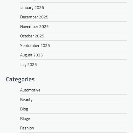
January 2026
December 2025
November 2025
October 2025
September 2025
August 2025
July 2025
Categories
Automotive
Beauty
Blog
Blogv
Fashion