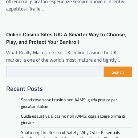
offrendo ai giocatori esperienze sempre nuove e incentivi
appetitosi. Tra le…
Online Casino Sites UK: A Smarter Way to Choose,
Play, and Protect Your Bankroll
What Really Makes a Great UK Online Casino The UK
market is one of the world’s most mature and tightly…
Search
Recent Posts
Scopri cosa sono i casino non AAMS: guida pratica per
giocatori italiani
Guida esaustiva ai casino non AAMS: cosa sapere prima di
giocare
Shattering the Illusion of Safety: Why Cyber Essentials