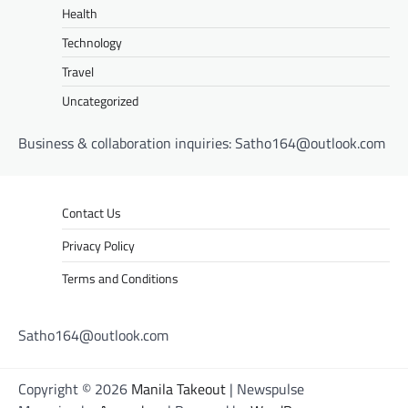
Health
Technology
Travel
Uncategorized
Business & collaboration inquiries:
Satho164@outlook.com
Contact Us
Privacy Policy
Terms and Conditions
Satho164@outlook.com
Copyright © 2026
Manila Takeout
| Newspulse