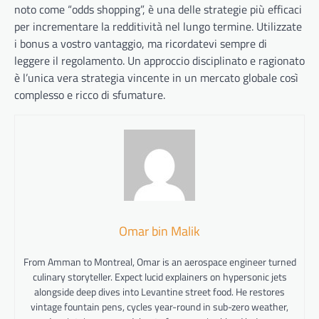
noto come “odds shopping”, è una delle strategie più efficaci
per incrementare la redditività nel lungo termine. Utilizzate
i bonus a vostro vantaggio, ma ricordatevi sempre di
leggere il regolamento. Un approccio disciplinato e ragionato
è l’unica vera strategia vincente in un mercato globale così
complesso e ricco di sfumature.
Omar bin Malik
From Amman to Montreal, Omar is an aerospace engineer turned
culinary storyteller. Expect lucid explainers on hypersonic jets
alongside deep dives into Levantine street food. He restores
vintage fountain pens, cycles year-round in sub-zero weather,