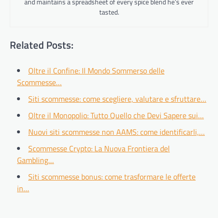
and maintains a spreadsheet of every spice blend he’s ever
tasted.
Related Posts:
Oltre il Confine: Il Mondo Sommerso delle
Scommesse…
Siti scommesse: come scegliere, valutare e sfruttare…
Oltre il Monopolio: Tutto Quello che Devi Sapere sui…
Nuovi siti scommesse non AAMS: come identificarli,…
Scommesse Crypto: La Nuova Frontiera del
Gambling…
Siti scommesse bonus: come trasformare le offerte
in…