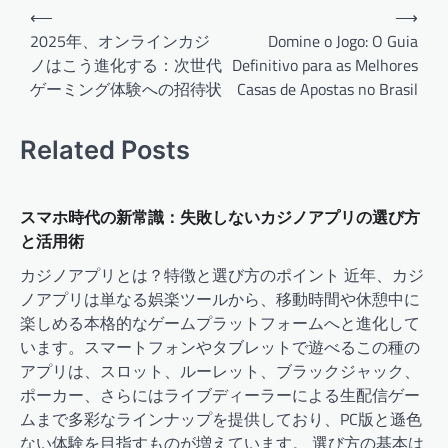
Post
⟵
⟶
navigation
2025年、オンラインカジ
Domine o Jogo: O Guia
ノはこう進化する：次世代
Definitivo para as Melhores
ゲーミング体験への招待状
Casas de Apostas no Brasil
Related Posts
スマホ時代の新常識：失敗しないカジノアプリの選び方
と活用術
カジノアプリとは？特徴と選び方のポイント 近年、カジ
ノアプリは単なる娯楽ツールから、移動時間や休憩中に
楽しめる本格的なゲームプラットフォームへと進化して
います。スマートフォンやタブレットで遊べるこの種の
アプリは、スロット、ルーレット、ブラックジャック、
ポーカー、さらにはライブディーラーによる生配信ゲー
ムまで多彩なラインナップを提供しており、PC版と遜色
ない体験を目指すものが増えています。 選び方の基本は