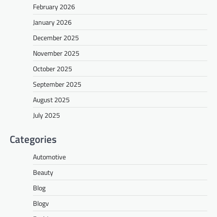
February 2026
January 2026
December 2025
November 2025
October 2025
September 2025
August 2025
July 2025
Categories
Automotive
Beauty
Blog
Blogv