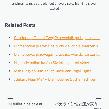
and maintains a spreadsheet of every spice blend he’s ever
tasted.
Related Posts:
Bezpieczny Zakład: Twój Przewodnik po Legalnych…
Diamentowa precyzja na budowie: cięcie, wiercenie i…
Diamentowa przewaga: narzędzia, wiertła, tarcze i…
Najlepšie online kasína SK: inteligentný výber,…
Mengungkap Dunia Slot Gacor dan Togel Digital:…
„Bakery Near Me“ – Die moderne Suche nach der…
Post
⟵
⟶
navigation
Du bulletin de paie au
バカラ：知性と運が競う、