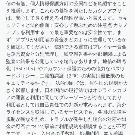
信の有無、個人情報保護方針の公開などを確認すること
を推奨します。これらの基準を満たしたカジノアプリ
は、安心して長く使える可能性が高いと言えます。 セキ
ュリティと法的側面：安心して遊ぶための注意点 カジノ
アプリを利用する上で最も重要なのは安全性です。ま
ず、アプリが利用者の資金をどのように管理しているか
を確認してください。信頼できる運営はプレイヤー資金
を運営資金と分別管理し、監査報告書や外部機関による
監査の結果を公開している場合があります。通信の暗号
化（SSL/TLS）やアカウント保護のための強力なパスワ
ードポリシー、二段階認証（2FA）の実装は最低限のセ
キュリティ要件です。 法的側面では、居住国の規制が大
きく影響します。日本国内の現行法ではオンラインカジ
ノの運営と利用に関してグレーゾーンが存在しており、
利用者としては自己責任での判断が求められます。海外
ライセンスを取得しているサービスでも、各国の法律や
規制が異なるため、トラブルが発生した場合の対応や出
金の可否について事前に利用規約を精読することが不可
欠です。 また、入出金の手数料、処理時間、本人確認