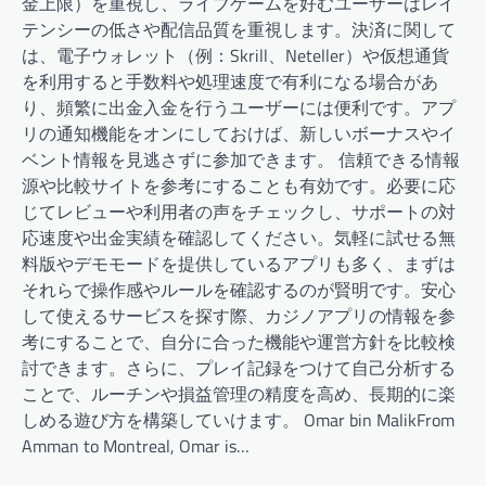
金上限）を重視し、ライブゲームを好むユーザーはレイ
テンシーの低さや配信品質を重視します。決済に関して
は、電子ウォレット（例：Skrill、Neteller）や仮想通貨
を利用すると手数料や処理速度で有利になる場合があ
り、頻繁に出金入金を行うユーザーには便利です。アプ
リの通知機能をオンにしておけば、新しいボーナスやイ
ベント情報を見逃さずに参加できます。 信頼できる情報
源や比較サイトを参考にすることも有効です。必要に応
じてレビューや利用者の声をチェックし、サポートの対
応速度や出金実績を確認してください。気軽に試せる無
料版やデモモードを提供しているアプリも多く、まずは
それらで操作感やルールを確認するのが賢明です。安心
して使えるサービスを探す際、カジノアプリの情報を参
考にすることで、自分に合った機能や運営方針を比較検
討できます。さらに、プレイ記録をつけて自己分析する
ことで、ルーチンや損益管理の精度を高め、長期的に楽
しめる遊び方を構築していけます。 Omar bin MalikFrom
Amman to Montreal, Omar is…