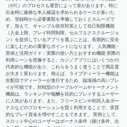
（KYC）のプロセスも運営によって差があります。特に
出金時に厳格な本人確認を求められるケースが多いた
め、登録時から必要書類を準備しておくとスムーズで
す。加えて、ギャンブル依存対策として自己制限機能
（入金上限、プレイ時間制限、セルフエクスクルージョ
ン）を提供しているアプリを選ぶことは、長期的に安全
に楽しむための重要なポイントになります。 人気機能・
実例と活用ガイド：実際の使い方とおすすめ機能 実際の
利用シーンを想像すると、カジノアプリにはいくつかの
代表的な機能があり、これらをうまく使うことで満足度
が大きく変わります。例えば、ライブディーラー機能は
生配信でディーラーが進行するため、臨場感の高いプレ
イが可能です。対戦型のテーブルゲームやトーナメント
機能は、ランキングや報酬を目的にプレイするユーザー
に人気があります。また、フリースピンや初回入金ボー
ナスなどのプロモーションを賢く利用することで、実質
的なプレイ資金を増やすこともできます。 実例として、
スロット中心のユーザーはボーナス条件（賭け条件、出