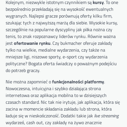
Kolejnym, niezwykle istotnym czynnikiem są
kursy
. To one
bezpośrednio przekładają się na wysokość ewentualnych
wygranych. Najlepsi gracze porównują oferty kilku firm,
szukając tych z najwyższą marżą dla siebie. Wysokie kursy,
szczególnie na popularne dyscypliny jak piłka nożna czy
tenis, to znak rozpoznawcy liderów rynku. Równie ważna
jest
ofertowanie rynku
. Czy bukmacher oferuje zakłady
tylko na wielkie, medialne wydarzenia, czy także na
mniejsze ligi, niszowe sporty, e-sport czy wydarzenia
polityczne? Bogata oferta świadczy o poważnym podejściu
do potrzeb graczy.
Nie można zapomnieć o
funkcjonalności platformy
.
Nowoczesna, intuicyjna i szybko działająca strona
internetowa oraz aplikacja mobilna to w dzisiejszych
czasach standard. Nic tak nie irytuje, jak aplikacja, która się
zacina w momencie składania zakładu lub strona, która
ładuje się w nieskończoność. Dodatki takie jak
live streaming
wydarzeń, cash out, czy zakłady na żywo znacznie