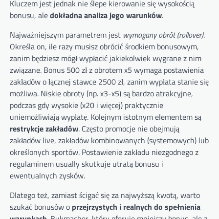
Kluczem jest jednak nie ślepe kierowanie się wysokością
bonusu, ale
dokładna analiza jego warunków
.
Najważniejszym parametrem jest
wymagany obrót (rollover)
.
Określa on, ile razy musisz obrócić środkiem bonusowym,
zanim będziesz mógł wypłacić jakiekolwiek wygrane z nim
związane. Bonus 500 zł z obrotem x5 wymaga postawienia
zakładów o łącznej stawce 2500 zł, zanim wypłata stanie się
możliwa. Niskie obroty (np. x3-x5) są bardzo atrakcyjne,
podczas gdy wysokie (x20 i więcej) praktycznie
uniemożliwiają wypłatę. Kolejnym istotnym elementem są
restrykcje zakładów
. Często promocje nie obejmują
zakładów live, zakładów kombinowanych (systemowych) lub
określonych sportów. Postawienie zakładu niezgodnego z
regulaminem usually skutkuje utratą bonusu i
ewentualnych zysków.
Dlatego też, zamiast ścigać się za najwyższą kwotą, warto
szukać bonusów o
przejrzystych i realnych do spełnienia
warunkach
. Bukmacher, który oferuje mniejszy bonus, ale z