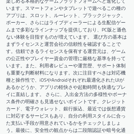
楽しめる本格的なゲームプラットフォームへと進化して
います。スマートフォンやタブレットで遊べるこの種の
アプリは、スロット、ルーレット、ブラックジャック、
ポーカー、さらにはライブディーラーによる生配信ゲー
ムまで多彩なラインナップを提供しており、PC版と遜色
ない体験を目指すものが増えています。 選び方の基本は
まずライセンスと運営会社の信頼性を確認することで
す。信頼できるライセンスを保有する運営元は、ゲーム
の公正性やプレイヤー資金の管理に厳格な基準を持って
います。また、利用者レビューや運営歴、サポート体制
も重要な判断材料になります。次に注目すべきは対応機
種と操作性で、iOSやAndroidそれぞれ最適化されたUIが
あるかどうか、アプリの軽快さや起動時間も快適なプレ
イに直結します。 さらに、入出金方法の多様性やボーナ
ス条件の明確さも見逃せないポイントです。クレジット
カード、電子ウォレット、銀行振込、最近では仮想通貨
に対応するサービスもあり、自分の利用スタイルに合っ
た支払い手段が用意されているかをチェックしましょ
う。最後に、安全性の観点からは二段階認証や暗号化通