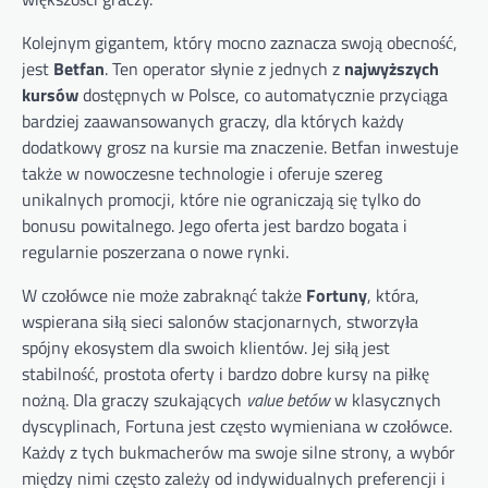
Kolejnym gigantem, który mocno zaznacza swoją obecność,
jest
Betfan
. Ten operator słynie z jednych z
najwyższych
kursów
dostępnych w Polsce, co automatycznie przyciąga
bardziej zaawansowanych graczy, dla których każdy
dodatkowy grosz na kursie ma znaczenie. Betfan inwestuje
także w nowoczesne technologie i oferuje szereg
unikalnych promocji, które nie ograniczają się tylko do
bonusu powitalnego. Jego oferta jest bardzo bogata i
regularnie poszerzana o nowe rynki.
W czołówce nie może zabraknąć także
Fortuny
, która,
wspierana siłą sieci salonów stacjonarnych, stworzyła
spójny ekosystem dla swoich klientów. Jej siłą jest
stabilność, prostota oferty i bardzo dobre kursy na piłkę
nożną. Dla graczy szukających
value betów
w klasycznych
dyscyplinach, Fortuna jest często wymieniana w czołówce.
Każdy z tych bukmacherów ma swoje silne strony, a wybór
między nimi często zależy od indywidualnych preferencji i