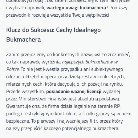
dodatkowych opcji. Jak zatem odnaleźć się w tym labiryncie
i wybrać naprawdę
wartego uwagi bukmachera
? Poniższy
przewodnik rozwieje wszystkie Twoje wątpliwości.
Klucz do Sukcesu: Cechy Idealnego
Bukmachera
Zanim przejdziemy do konkretnych nazw, warto zrozumieć,
co tak naprawdę wyróżnia
najlepszych bukmacherów w
Polsce
. To nie jest kwestia przypadku ani subiektywnego
odczucia. Rzetelni operatorzy dzielą zestaw konkretnych,
mierzalnych cech, które decydują o ich pozycji na rynku.
Przede wszystkim,
posiadanie ważnej licencji
wydanej
przez Ministerstwo Finansów jest absolutną podstawą.
Gwarantuje ona, że firma działa legalnie na terenie RP,
podlega restrykcyjnym kontrolom, a środki graczy są w pełni
bezpieczne. To pierwszy i najważniejszy filtr, przez który
należy przepuścić każdego potencjalnego bukmachera.