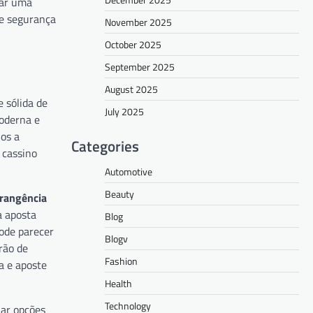
nar uma
de segurança
November 2025
October 2025
September 2025
August 2025
 sólida de
July 2025
oderna e
os a
Categories
 cassino
Automotive
Beauty
rangência
a aposta
Blog
pode parecer
Blogv
rão de
Fashion
a e aposte
Health
Technology
ar opções