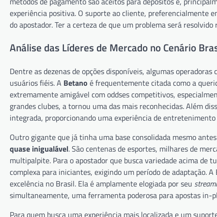
métodos de pagamento são aceitos para depósitos e, principal
experiência positiva. O suporte ao cliente, preferencialmente 
do apostador. Ter a certeza de que um problema será resolvido
Análise das Líderes de Mercado no Cenário Bras
Dentre as dezenas de opções disponíveis, algumas operadoras 
usuários fiéis. A
Betano
é frequentemente citada como a querid
extremamente amigável com oddses competitivos, especialment
grandes clubes, a tornou uma das mais reconhecidas. Além dis
integrada, proporcionando uma experiência de entretenimento
Outro gigante que já tinha uma base consolidada mesmo ante
quase inigualável
. São centenas de esportes, milhares de merc
multipalpite. Para o apostador que busca variedade acima de t
complexa para iniciantes, exigindo um período de adaptação. A
excelência no Brasil. Ela é amplamente elogiada por seu
streami
simultaneamente, uma ferramenta poderosa para apostas in-pl
Para quem busca uma experiência mais localizada e um suport