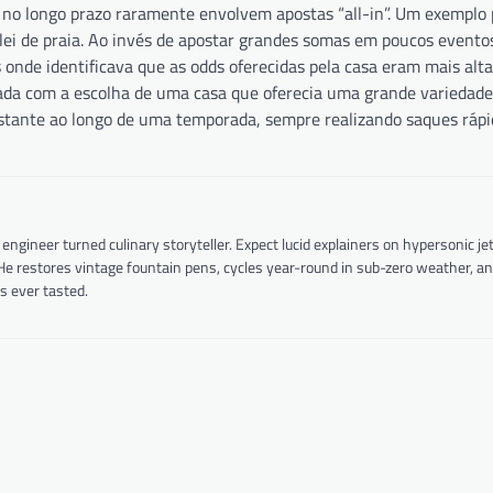
so no longo prazo raramente envolvem apostas “all-in”. Um exemplo 
lei de praia. Ao invés de apostar grandes somas em poucos eventos
onde identificava que as odds oferecidas pela casa eram mais alta
nada com a escolha de uma casa que oferecia uma grande variedade 
stante ao longo de uma temporada, sempre realizando saques rápi
ineer turned culinary storyteller. Expect lucid explainers on hypersonic je
 He restores vintage fountain pens, cycles year-round in sub-zero weather, a
s ever tasted.