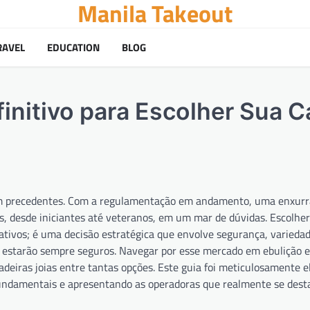
Manila Takeout
RAVEL
EDUCATION
BLOG
initivo para Escolher Sua C
sem precedentes. Com a regulamentação em andamento, uma enxurr
 desde iniciantes até veteranos, em um mar de dúvidas. Escolher
tivos; é uma decisão estratégica que envolve segurança, variedad
os estarão sempre seguros. Navegar por esse mercado em ebulição 
adeiras joias entre tantas opções. Este guia foi meticulosamente 
 fundamentais e apresentando as operadoras que realmente se des