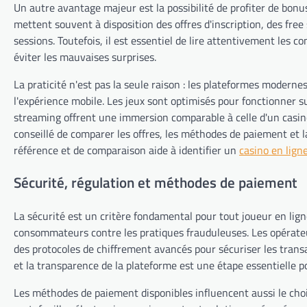
Un autre avantage majeur est la possibilité de profiter de bonu
mettent souvent à disposition des offres d'inscription, des free
sessions. Toutefois, il est essentiel de lire attentivement les 
éviter les mauvaises surprises.
La praticité n'est pas la seule raison : les plateformes moderne
l'expérience mobile. Les jeux sont optimisés pour fonctionner su
streaming offrent une immersion comparable à celle d'un casino 
conseillé de comparer les offres, les méthodes de paiement et l
référence et de comparaison aide à identifier un
casino en lign
Sécurité, régulation et méthodes de paiement
La sécurité est un critère fondamental pour tout joueur en ligne
consommateurs contre les pratiques frauduleuses. Les opérateu
des protocoles de chiffrement avancés pour sécuriser les transac
et la transparence de la plateforme est une étape essentielle p
Les méthodes de paiement disponibles influencent aussi le choix