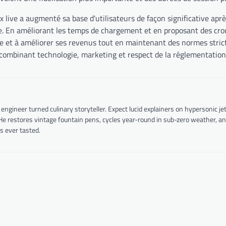
ux live a augmenté sa base d'utilisateurs de façon significative apr
ile. En améliorant les temps de chargement et en proposant des cro
rge et à améliorer ses revenus tout en maintenant des normes stric
ue combinant technologie, marketing et respect de la réglementatio
ineer turned culinary storyteller. Expect lucid explainers on hypersonic je
 He restores vintage fountain pens, cycles year-round in sub-zero weather, a
s ever tasted.