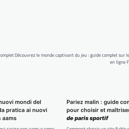
complet
Découvrez le monde captivant du jeu : guide complet sur l
en ligne 
 nuovi mondi del
Pariez malin : guide co
da pratica ai nuovi
pour choisir et maîtris
n aams
de paris sportif
uovi casino non aams e come
Comment choisir un site fiable e