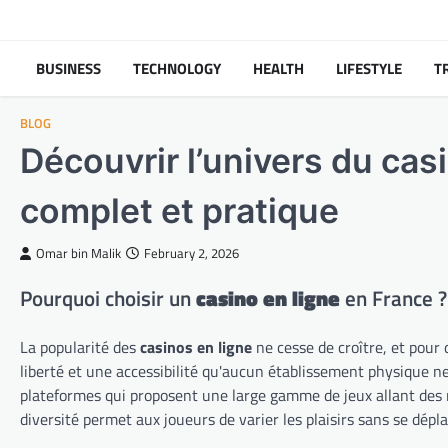
Skip
to
content
BUSINESS
TECHNOLOGY
HEALTH
LIFESTYLE
T
BLOG
Découvrir l’univers du cas
complet et pratique
Omar bin Malik
February 2, 2026
Pourquoi choisir un
casino en ligne
en France ?
La popularité des
casinos en ligne
ne cesse de croître, et pour
liberté et une accessibilité qu'aucun établissement physique ne
plateformes qui proposent une large gamme de jeux allant des m
diversité permet aux joueurs de varier les plaisirs sans se dépla