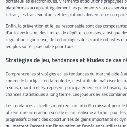
portefeuilles électroniques, virements et solutions prépayées o
plateformes acceptent également les paiements via des services
retrait, les frais éventuels et les plafonds doivent être comparé
Enfin, la prévention et le jeu responsable sont des composantes
d'auto-exclusion, des limites de dépôt et de mises, ainsi que de
régulation rigoureuse, de technologies de sécurité robustes et
jeu plus sûr et plus fiable pour tous.
Stratégies de jeu, tendances et études de cas r
Comprendre les stratégies et les tendances du marché aide à am
comme le blackjack ou la roulette, il est utile de maîtriser les 
à sous, quant à elles, reposent principalement sur le hasard, m
chances statistiques à long terme. Les joueurs avisés combinent
Les tendances actuelles montrent un intérêt croissant pour le l
offrent une interaction sociale et un réalisme attirant pour le
progressifs créent des opportunités de gains importants et d
qui mettent l'accent sur l'innovation et l'expérience utilisateu