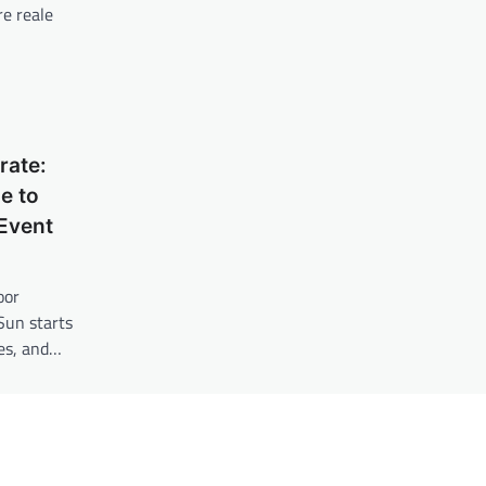
re reale
rate:
e to
 Event
oor
 Sun starts
mes, and…