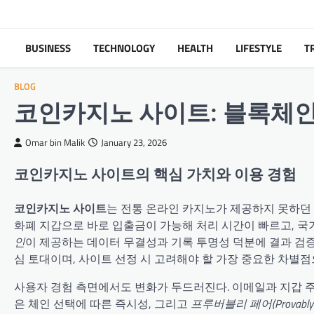
Skip
to
content
BUSINESS
TECHNOLOGY
HEALTH
LIFESTYLE
T
BLOG
코인카지노 사이트: 블록체
Omar bin Malik
January 23, 2026
코인카지노 사이트의 핵심 가치와 이용 경험
코인카지노 사이트
는 전통 온라인 카지노가 제공하지 못하던 
화폐 지갑으로 바로 입출금이 가능해 처리 시간이 빠르고, 국
인
이 제공하는 데이터 무결성과 기록 투명성 덕분에 결과 검증
심 토대이며, 사이트 선정 시 고려해야 할 가장 중요한 차별점
사용자 경험 측면에서도 변화가 두드러진다. 이메일과 지갑 주소
은 체인 선택에 따른 즉시성, 그리고
프루버블리 페어(Provably F