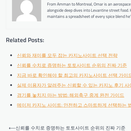
From Amman to Montreal, Omar is an aerospace eng
alongside deep dives into Levantine street food.
maintains a spreadsheet of every spice blend he’
Related Posts:
신뢰와 재미를 모두 잡는 카지노사이트 선택 전략
신뢰를 수치로 증명하는 토토사이트 순위의 진짜 기준
지금 바로 확인해야 할 최고의 카지노사이트 선택 가이
실제 이용자가 알려주는 신뢰할 수 있는 카지노 후기 사
경기를 놓치지 마는 방법: 해외축구 중계 완전 가이드
메이저 카지노 사이트: 안전하고 스마트하게 선택하는 
Post
⟵
신뢰를 수치로 증명하는 토토사이트 순위의 진짜 기준