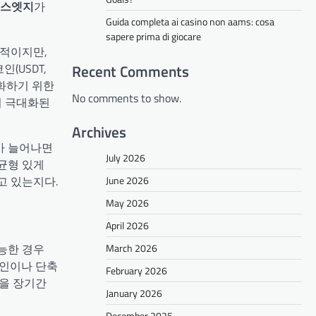
스엣지
가
Guida completa ai casino non aams: cosa
sapere prima di giocare
력적이지만,
(USDT,
Recent Comments
소화하기 위한
No comments to show.
이 극대화된
Archives
가 늘어나면
July 2026
균형 있게
고 있는지다.
June 2026
May 2026
April 2026
March 2026
능한 경우
메인이나 단축
February 2026
산을 장기간
January 2026
December 2025