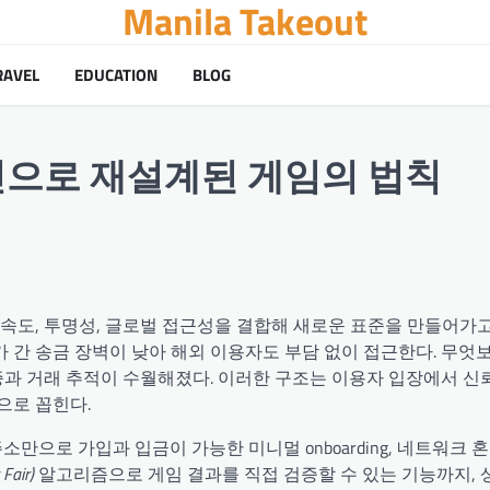
Manila Takeout
RAVEL
EDUCATION
BLOG
인으로 재설계된 게임의 법칙
속도, 투명성, 글로벌 접근성을 결합해 새로운 표준을 만들어가고
가 간 송금 장벽이 낮아 해외 이용자도 부담 없이 접근한다. 무엇
과 거래 추적이 수월해졌다. 이러한 구조는 이용자 입장에서 신
으로 꼽힌다.
만으로 가입과 입금이 가능한 미니멀 onboarding, 네트워크 
air)
알고리즘으로 게임 결과를 직접 검증할 수 있는 기능까지,