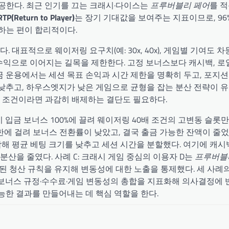
제공한다. 최근 인기를 끄는 크래시·다이스는
프루버블리 페어
를 
RTP(Return to Player)
는 장기 기대값을 보여주는 지표이므로, 96
하는 편이 합리적이다.
대표적으로 웨이저링 요구치(예: 30x, 40x), 게임별 기여도 차
 실제 수익으로 이어지는 길목을 제한한다. 고정 보너스보다 캐시백, 
금 운용에서는 세션 목표 손익과 시간 제한을 명확히 두고, 포지션
 낮추고, 하우스엣지가 낮은 게임으로 균형을 잡는 분산 전략이 유
 조건이라면 과감히 배제하는 결단도 필요하다.
기 입금 보너스 100%에 끌려 웨이저링 40배 조건의 고변동 슬롯만
에 걸려 보너스 전환률이 낮았고, 결국 출금 가능한 잔액이 줄었다
을 혼합해 평균 베팅 크기를 낮추고 세션 시간을 분할했다. 여기에 캐
분산을 줄였다. 사례 C: 크래시 게임 중심의 이용자 D는
프루버블
 일관된 청산 규칙을 유지해 변동성에 대한 노출을 통제했다. 세 사례
·보너스 규정·수수료·게임 변동성의 총합을 지표화해 의사결정에 
능한 결과를 만들어내는 데 핵심 역할을 한다.