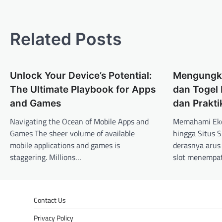
navigation
Related Posts
Unlock Your Device’s Potential:
Mengungka
The Ultimate Playbook for Apps
dan Togel D
and Games
dan Prakt
Navigating the Ocean of Mobile Apps and
Memahami Ekos
Games The sheer volume of available
hingga Situs S
mobile applications and games is
derasnya arus 
staggering. Millions…
slot menempat
Contact Us
Privacy Policy