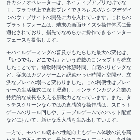
各カジノオペレーターは、ネイティブアプリだけでな
く、ブラウザ上で直接プレイできる
レスポンシブデザイ
ン
のウェブサイトの開発に力を入れています。これらの
プラットフォームは、端末の画面サイズや操作体系に最
適化されており、指先でなめらかに操作できるインター
フェースを提供します。
モバイルゲーミングの普及がもたらした最大の変化は、
「いつでも、どこでも」
という遊戯のコンセプトを確立
したことです。通勤時間や休憩時間、自宅のリビングな
ど、従来はカジノゲームと縁遠かった時間と空間が、立
派なプレイの場へと変わりました。この利便性はプレイ
ヤーの生活様式に深く浸透し、オンラインカジノ産業の
持続的な成長を支える原動力となっています。また、タ
ッチスクリーンならではの直感的な操作感は、スロット
ゲームのリール回しや、テーブルゲームでのベット配置
などにおいて、新たな没入感を生み出しています。
一方で、モバイル端末の性能向上もゲーム体験の質を高
める上で不可欠です。最新のスマートフォンは、高性能