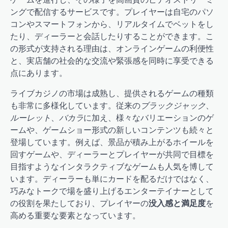
ングで配信するサービスです。プレイヤーは自宅のパソ
コンやスマートフォンから、リアルタイムでベットをし
たり、ディーラーと会話したりすることができます。こ
の形式が支持される理由は、オンラインゲームの利便性
と、実店舗の社会的な交流や緊張感を同時に享受できる
点にあります。
ライブカジノの市場は成熟し、提供されるゲームの種類
も非常に多様化しています。従来の
ブラックジャック
、
ルーレット
、
バカラ
に加え、様々なバリエーションのゲ
ームや、ゲームショー形式の新しいコンテンツも続々と
登場しています。例えば、景品が積み上がるホイールを
回すゲームや、ディーラーとプレイヤーが共同で目標を
目指すようなインタラクティブなゲームも人気を博して
います。ディーラーも単にカードを配るだけではなく、
巧みなトークで場を盛り上げるエンターテイナーとして
の役割を果たしており、プレイヤーの
没入感と満足度
を
高める重要な要素となっています。