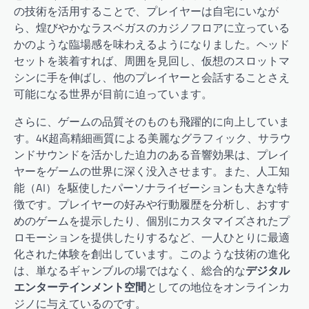
の技術を活用することで、プレイヤーは自宅にいなが
ら、煌びやかなラスベガスのカジノフロアに立っている
かのような臨場感を味わえるようになりました。ヘッド
セットを装着すれば、周囲を見回し、仮想のスロットマ
シンに手を伸ばし、他のプレイヤーと会話することさえ
可能になる世界が目前に迫っています。
さらに、ゲームの品質そのものも飛躍的に向上していま
す。4K超高精細画質による美麗なグラフィック、サラウ
ンドサウンドを活かした迫力のある音響効果は、プレイ
ヤーをゲームの世界に深く没入させます。また、人工知
能（AI）を駆使したパーソナライゼーションも大きな特
徴です。プレイヤーの好みや行動履歴を分析し、おすす
めのゲームを提示したり、個別にカスタマイズされたプ
ロモーションを提供したりするなど、一人ひとりに最適
化された体験を創出しています。このような技術の進化
は、単なるギャンブルの場ではなく、総合的な
デジタル
エンターテインメント空間
としての地位をオンラインカ
ジノに与えているのです。