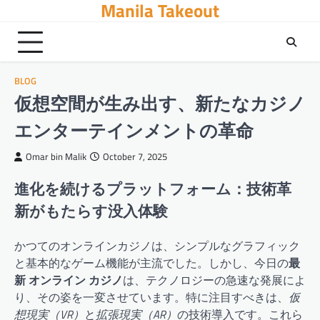
Manila Takeout
Skip
to
content
BLOG
仮想空間が生み出す、新たなカジノ
エンターテインメントの革命
Omar bin Malik
October 7, 2025
進化を続けるプラットフォーム：技術革
新がもたらす没入体験
かつてのオンラインカジノは、シンプルなグラフィック
と基本的なゲーム機能が主流でした。しかし、今日の
最
新 オンライン カジノ
は、テクノロジーの急速な発展によ
り、その姿を一変させています。特に注目すべきは、
仮
想現実（VR）
と
拡張現実（AR）
の技術導入です。これら